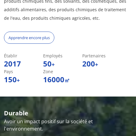
produits chimiques fins, des solvants, des cosmétiques, des
additifs alimentaires, des produits chimiques de traitement
de l'eau, des produits chimiques agricoles, etc.
Apprendre encore plus
Établir
Employés
Partenaires
2017
50
200
+
+
Pays
Zone
150
16000
+
㎡
Durable
Avoir un impact positif sur la société et
l'environnement.