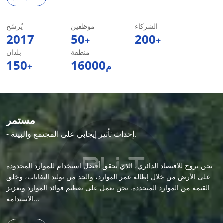
الشركاء
موظفين
يٌرسّخ
2017
50
200
+
+
منطقة
بلدان
150
16000
م
+
مستمر
- إحداث تأثير إيجابي على المجتمع والبيئة.
نحن نروج للاقتصاد الدائري، الذي يحقق أفضل استخدام للموارد المحدودة
على الأرض من خلال إطالة عمر الموارد، والحد من توليد النفايات، وخلق
القيمة من الموارد المتجددة. نحن نعمل على تعظيم فوائد الموارد وتعزيز
الاستدامة...