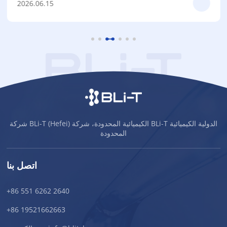
2026.06.15
شركة BLi-T (Hefei) الكيميائية المحدودة، شركة BLi-T الدولية الكيميائية
المحدودة
اتصل بنا
+86 551 6262 2640
+86 19521662663