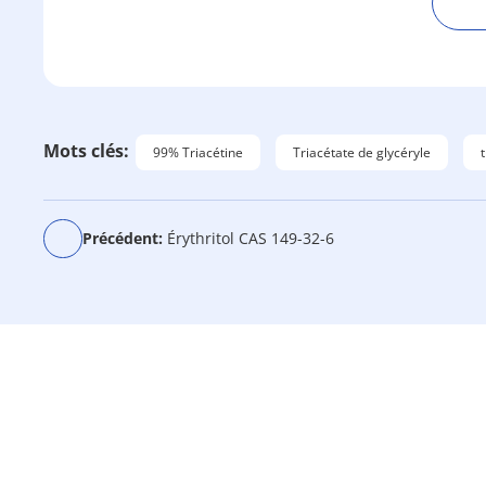
A
l
t
e
r
Mots clés:
99% Triacétine
Triacétate de glycéryle
n
a
t
Précédent:
Érythritol CAS 149-32-6
i
v
e
: