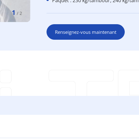
Paquet : 230 kg/tambour, 240 kg/tam
1
/
2
Renseignez-vous maintenant