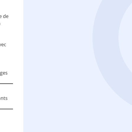
e de
a
vec
nges
ants