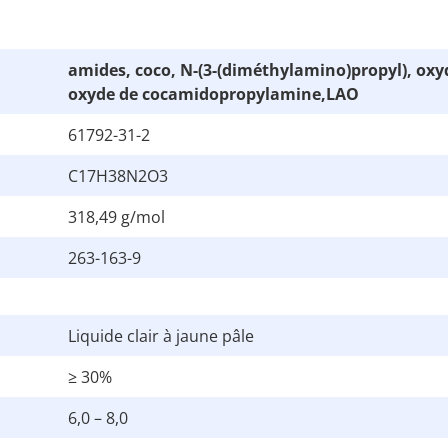
amides, coco, N-(3-(diméthylamino)propyl), oxyd
oxyde de cocamidopropylamine
,LAO
61792-31-2
C17H38N2O3
318,49 g/mol
263-163-9
Liquide clair à jaune pâle
≥ 30%
6,0 – 8,0