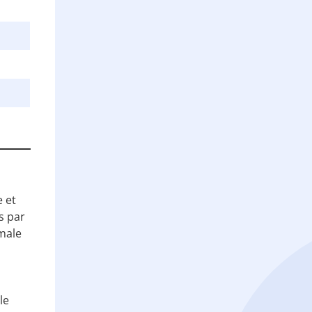
 et
s par
imale
le