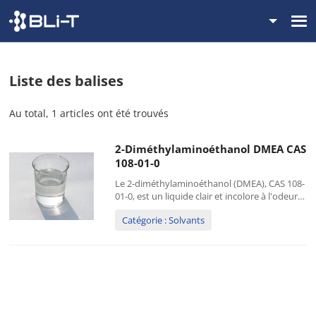
Liste des balises
Au total, 1 articles ont été trouvés
2-Diméthylaminoéthanol DMEA CAS
108-01-0
Le 2-diméthylaminoéthanol (DMEA), CAS 108-
01-0, est un liquide clair et incolore à l'odeur
de poisson et d'ammoniaque. Le DMAE est
Catégorie : Solvants
utilisé dans diverses applications en raison de
ses propriétés chimiques. Spécifications :
Pureté (GC), % ≥ 99,8 Couleur, APHA…