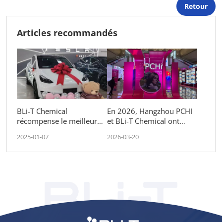
Retour
Articles recommandés
BLi-T Chemical
En 2026, Hangzhou PCHI
récompense le meilleur
et BLi-T Chemical ont
champion des ventes avec
échangé des idées avec le
2025-01-07
2026-03-20
une voiture pour des
monde entier.
performances
exceptionnelles