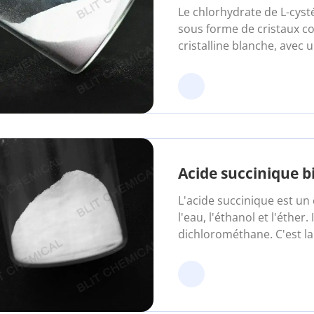
Le chlorhydrate de L-cys
sous forme de cristaux c
cristalline blanche, avec 
175 °C. Soluble dans l'eau,
insoluble dans l'eau.
Acide succinique b
L'acide succinique est un 
l'eau, l'éthanol et l'éther.
dichlorométhane. C'est l
BDO, DMS (diméthylsuccin