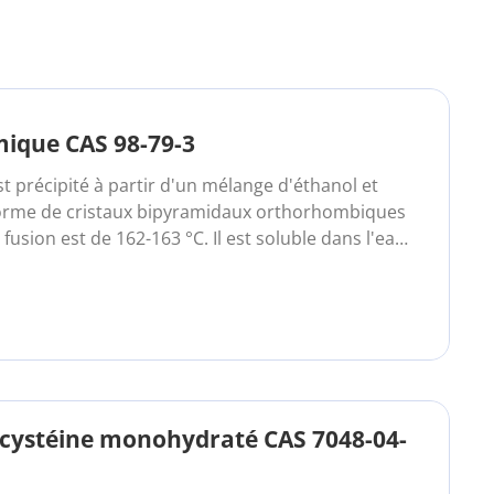
mique CAS 98-79-3
t précipité à partir d'un mélange d'éthanol et
forme de cristaux bipyramidaux orthorhombiques
fusion est de 162-163 °C. Il est soluble dans l'eau,
ide acétique glacial, légèrement soluble dans l'eau.
-cystéine monohydraté CAS 7048-04-