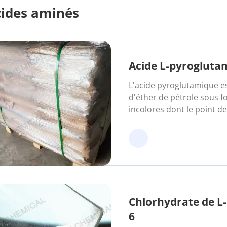
ides aminés
Acide L-pyrogluta
L'acide pyroglutamique es
d'éther de pétrole sous 
incolores dont le point de 
l'alcool, l'acétone et l'ac
Chlorhydrate de L
6