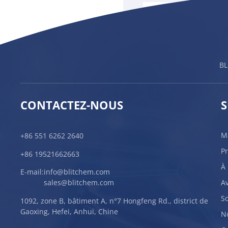
BL
CONTACTEZ-NOUS
S
M
+86 551 6262 2640
P
+86 19521662663
À
E-mail:
info@blitchem.com
A
sales@blitchem.com
S
1092, zone B, bâtiment A, n°7 Hongfeng Rd., district de
Gaoxing, Hefei, Anhui, Chine
N