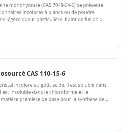
téine monohydraté (CAS 7048-04-6) se présente
olonnaires incolores à blancs ou de poudre
une légère odeur particulière. Point de fusion :
 l'alcool, l'ammoniac et l'acide acétique,
iosourcé CAS 110-15-6
cristal incolore au goût acide. Il est soluble dans
 Il est insoluble dans le chloroforme et le
a matière première de base pour la synthèse de
ate de succinate) biosourcés…