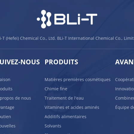
i-T (Hefei) Chemical Co., Ltd. BLi-T International Chemical Co., Limi
UIVEZ-NOUS
PRODUITS
AVAN
aison
Matières premières cosmétiques
Coopérat
roduits
Chimie fine
Innovati
 propos de nous
Traitement de l'eau
Combiner 
vantage
Vitamines et acides aminés
Équipe de
outien
Additifs alimentaires
ouvelles
Solvants