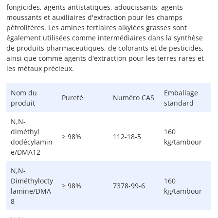
fongicides, agents antistatiques, adoucissants, agents
moussants et auxiliaires d'extraction pour les champs
pétrolifères. Les amines tertiaires alkylées grasses sont
également utilisées comme intermédiaires dans la synthèse
de produits pharmaceutiques, de colorants et de pesticides,
ainsi que comme agents d'extraction pour les terres rares et
les métaux précieux.
Nom du
Emballage
Pureté
Numéro CAS
produit
standard
N,N-
diméthyl
160
≥ 98%
112-18-5
dodécylamin
kg/tambour
e/DMA12
N,N-
Diméthylocty
160
≥ 98%
7378-99-6
lamine/DMA
kg/tambour
8