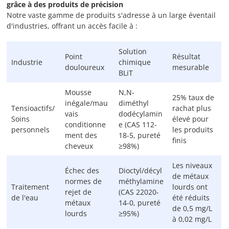
grâce à des produits de précision
Notre vaste gamme de produits s'adresse à un large éventail
d'industries, offrant un accès facile à :
Solution
Point
Résultat
Industrie
chimique
douloureux
mesurable
BLiT
Mousse
N,N-
25% taux de
inégale/mau
diméthyl
Tensioactifs/
rachat plus
vais
dodécylamin
Soins
élevé pour
conditionne
e (CAS 112-
personnels
les produits
ment des
18-5, pureté
finis
cheveux
≥98%)
Les niveaux
Échec des
Dioctyl/décyl
de métaux
normes de
méthylamine
Traitement
lourds ont
rejet de
(CAS 22020-
de l'eau
été réduits
métaux
14-0, pureté
de 0,5 mg/L
lourds
≥95%)
à 0,02 mg/L