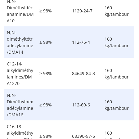
N,N-
Diméthyldéc
160
≥ 98%
1120-24-7
anamine/DM
kg/tambour
A10
N,N-
diméthyltétr
160
≥ 98%
112-75-4
adécylamine
kg/tambour
/DMA14
C12-14-
alkyldiméthy
160
≥ 98%
84649-84-3
lamines/DM
kg/tambour
A1270
N,N-
Diméthylhex
160
≥ 98%
112-69-6
adécylamine
kg/tambour
/DMA16
C16-18-
alkyldiméthy
160
≥ 98%
68390-97-6