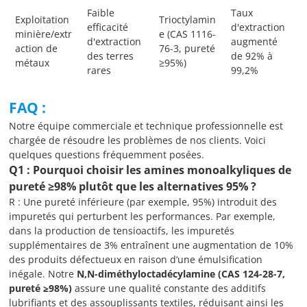
Faible
Taux
Exploitation
Trioctylamin
efficacité
d'extraction
minière/extr
e (CAS 1116-
d'extraction
augmenté
action de
76-3, pureté
des terres
de 92% à
métaux
≥95%)
rares
99,2%
FAQ :
Notre équipe commerciale et technique professionnelle est
chargée de résoudre les problèmes de nos clients. Voici
quelques questions fréquemment posées.
Q1 : Pourquoi choisir les amines monoalkyliques de
pureté ≥98% plutôt que les alternatives 95% ?
R : Une pureté inférieure (par exemple, 95%) introduit des
impuretés qui perturbent les performances. Par exemple,
dans la production de tensioactifs, les impuretés
supplémentaires de 3% entraînent une augmentation de 10%
des produits défectueux en raison d’une émulsification
inégale. Notre
N,N-diméthyloctadécylamine (CAS 124-28-7,
pureté ≥98%)
assure une qualité constante des additifs
lubrifiants et des assouplissants textiles, réduisant ainsi les