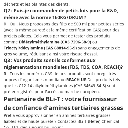
déchets et les plaintes des clients.
Q2 : Puis-je commander de petits lots pour la R&D,
même avec la norme 160KG/DRUM ?
R : Oui. Nous proposons des fûts de 500 ml pour petites séries
(avec la même pureté et la même certification CAS) pour des
projets pilotes. Cela vous permet de tester des produits
comme
Didécylméthylamine (CAS 7396-58-9)
ou
Trioctyl/décylamine (CAS 68814-95-9)
sans engagements de
gros volume, réduisant ainsi votre risque d'essai.
Q3 : Vos produits sont-ils conformes aux
réglementations mondiales (
FDS, TDS, COA, REACH
)?
R : Tous les numéros CAS de nos produits sont enregistrés
auprès d’organismes mondiaux :
REACH UE
:Des produits tels
que les C12-14-alkyldiméthylamines (CAS 84649-84-3) sont
pré-enregistrés pour l'accès au marché européen.
Partenaire de BLi-T : votre fournisseur
de confiance d'amines tertiaires grasses
Prêt à vous approvisionner en amines tertiaires grasses
fiables et de haute pureté ? Contactez BLi-T (Hefei) Chemical
Co., Ltd. dès aujourd'hui pour :