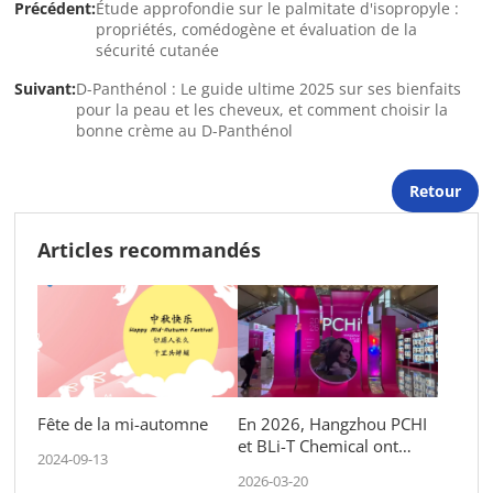
Précédent:
Étude approfondie sur le palmitate d'isopropyle :
propriétés, comédogène et évaluation de la
sécurité cutanée
Suivant:
D-Panthénol : Le guide ultime 2025 sur ses bienfaits
pour la peau et les cheveux, et comment choisir la
bonne crème au D-Panthénol
Retour
Articles recommandés
Fête de la mi-automne
En 2026, Hangzhou PCHI
et BLi-T Chemical ont
2024-09-13
échangé des idées avec le
2026-03-20
monde entier.