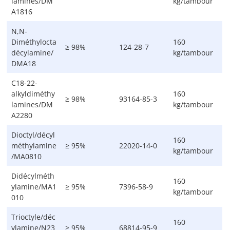
lamines/DM
kg/tambour
A1816
N,N-
Diméthylocta
160
≥ 98%
124-28-7
décylamine/
kg/tambour
DMA18
C18-22-
alkyldiméthy
160
≥ 98%
93164-85-3
lamines/DM
kg/tambour
A2280
Dioctyl/décyl
160
méthylamine
≥ 95%
22020-14-0
kg/tambour
/MA0810
Didécylméth
160
ylamine/MA1
≥ 95%
7396-58-9
kg/tambour
010
Trioctyle/déc
160
ylamine/N23
≥ 95%
68814-95-9