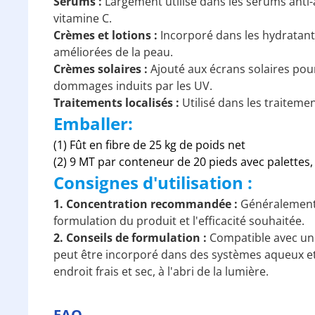
Sérums :
Largement utilisé dans les sérums anti-â
vitamine C.
Crèmes et lotions :
Incorporé dans les hydratants
améliorées de la peau.
Crèmes solaires :
Ajouté aux écrans solaires pou
dommages induits par les UV.
Traitements localisés :
Utilisé dans les traiteme
Emballer:
(1) Fût en fibre de 25 kg de poids net
(2) 9 MT par conteneur de 20 pieds avec palettes,
Consignes d'utilisation :
1. Concentration recommandée :
Généralement u
formulation du produit et l'efficacité souhaitée.
2. Conseils de formulation :
Compatible avec une
peut être incorporé dans des systèmes aqueux et
endroit frais et sec, à l'abri de la lumière.
FAQ