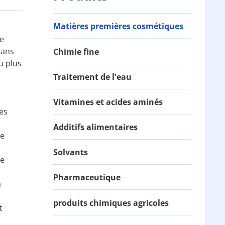
Matières premières cosmétiques
de
dans
Chimie fine
u plus
Traitement de l'eau
Vitamines et acides aminés
es
Additifs alimentaires
re
Solvants
le
Pharmaceutique
à
produits chimiques agricoles
t