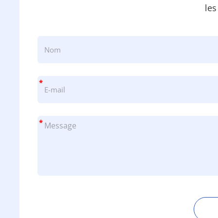
les
*
*