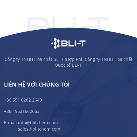
Công ty TNHH Hóa chất BLi-T (Hợp Phì) Công ty TNHH Hóa chất
Quốc tế BLi-T
LIÊN HỆ VỚI CHÚNG TÔI
+86 551 6262 2640
+86 19521662663
E-mail:
info@blitchem.com
sales@blitchem.com