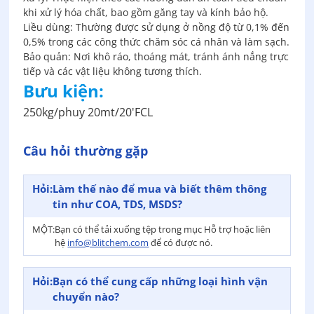
khi xử lý hóa chất, bao gồm găng tay và kính bảo hộ.
Liều dùng: Thường được sử dụng ở nồng độ từ 0,1% đến
0,5% trong các công thức chăm sóc cá nhân và làm sạch.
Bảo quản: Nơi khô ráo, thoáng mát, tránh ánh nắng trực
tiếp và các vật liệu không tương thích.
Bưu kiện:
250kg/phuy 20mt/20'FCL
Câu hỏi thường gặp
Hỏi:
Làm thế nào để mua và biết thêm thông
tin như COA, TDS, MSDS?
MỘT:
Bạn có thể tải xuống tệp trong mục Hỗ trợ hoặc liên
hệ
info@blitchem.com
để có được nó.
Hỏi:
Bạn có thể cung cấp những loại hình vận
chuyển nào?