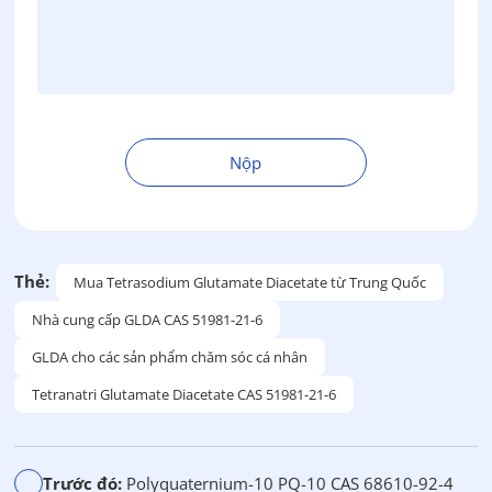
Nộp
T
h
a
y
Thẻ:
Mua Tetrasodium Glutamate Diacetate từ Trung Quốc
t
Nhà cung cấp GLDA CAS 51981-21-6
h
ế
GLDA cho các sản phẩm chăm sóc cá nhân
:
Tetranatri Glutamate Diacetate CAS 51981-21-6
Trước đó:
Polyquaternium-10 PQ-10 CAS 68610-92-4