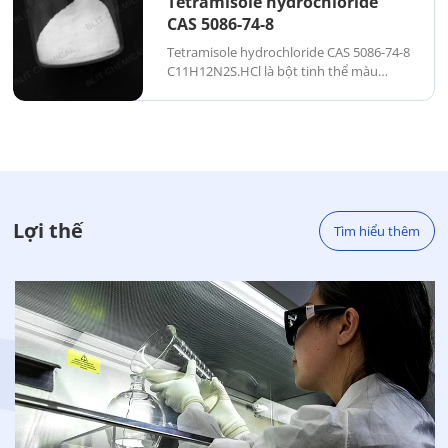
Tetramisole hydrochloride
CAS 5086-74-8
Tetramisole hydrochloride CAS 5086-74-8
C11H12N2S.HCl là bột tinh thể màu
trắng, không mùi, đắng và chát. Dễ tan
trong nước và methanol, tan ít trong
ethanol, tan rất ít trong cloroform và
trong...
Lợi thế
Tìm hiểu thêm