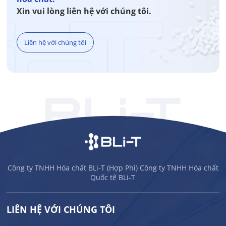
Xin vui lòng liên hệ với chúng tôi.
Liên hệ với chúng tôi
Công ty TNHH Hóa chất BLi-T (Hợp Phì) Công ty TNHH Hóa chất
Quốc tế BLi-T
LIÊN HỆ VỚI CHÚNG TÔI