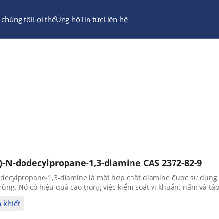
 chúng tôi
Lợi thế
Ủng hộ
Tin tức
Liên hệ
)-N-dodecylpropane-1,3-diamine CAS 2372-82-9
decylpropane-1,3-diamine là một hợp chất diamine được sử dụng t
ùng. Nó có hiệu quả cao trong việc kiểm soát vi khuẩn, nấm và tả
h khiết