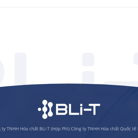
 ty TNHH Hóa chất BLi-T (Hợp Phì) Công ty TNHH Hóa chất Quốc tế 