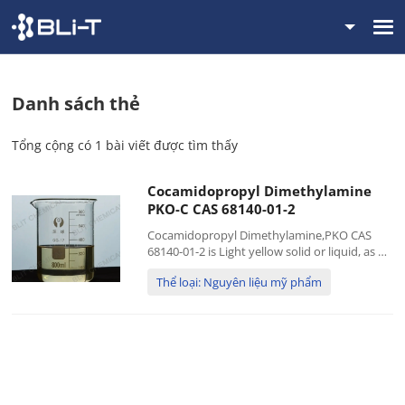
Danh sách thẻ
Tổng cộng có 1 bài viết được tìm thấy
Cocamidopropyl Dimethylamine
PKO-C CAS 68140-01-2
Cocamidopropyl Dimethylamine,PKO CAS
68140-01-2 is Light yellow solid or liquid, as an
important intermediate, can be used to
Thể loại: Nguyên liệu mỹ phẩm
produce amine oxide, betaine, quaternary
ammonium salts, etc. Specification:
AppearanceLight yellow liqu...