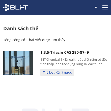
Danh sách thẻ
Tổng cộng có 1 bài viết được tìm thấy
1,3,5-Triazin CAS 290-87- 9
BliT Chemical BK là loại thuốc diệt nấm có độc
tính thấp, phổ tác dụng rộng, là loại thuốc
diệt nấm công nghiệp có giá thành tương đối
Thể loại: Xử lý nước
thấp, hiệu quả diệt khuẩn tốt. Dùng để phủ
sơn nhũ tương, chất tẩy rửa, bột giấy và chất
lỏng chế biến kim loại...