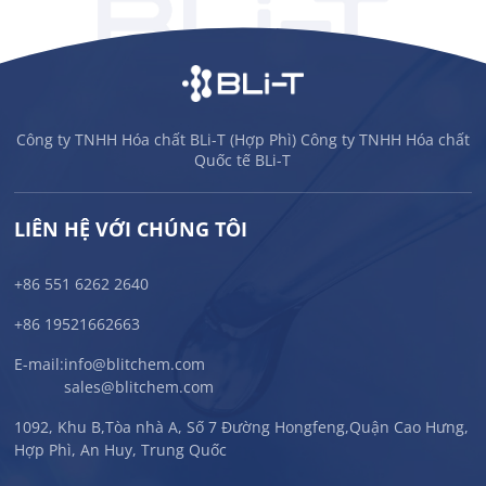
Công ty TNHH Hóa chất BLi-T (Hợp Phì) Công ty TNHH Hóa chất
Quốc tế BLi-T
LIÊN HỆ VỚI CHÚNG TÔI
+86 551 6262 2640
+86 19521662663
E-mail:
info@blitchem.com
sales@blitchem.com
1092, Khu B,Tòa nhà A, Số 7 Đường Hongfeng,Quận Cao Hưng,
Hợp Phì, An Huy, Trung Quốc