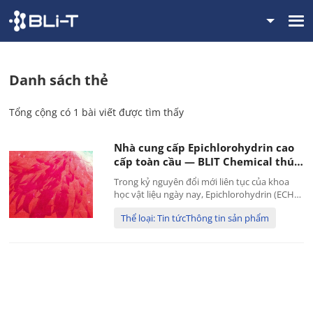
Danh sách thẻ
Tổng cộng có 1 bài viết được tìm thấy
Nhà cung cấp Epichlorohydrin cao
cấp toàn cầu — BLIT Chemical thúc
đẩy tương lai của vật liệu hiệu suất
Trong kỷ nguyên đổi mới liên tục của khoa
cao
học vật liệu ngày nay, Epichlorohydrin (ECH)
đã nổi lên như một nguyên liệu thô thiết yếu
Thể loại: Tin tứcThông tin sản phẩm
nhờ các đặc tính hóa học nổi bật của nó. Nó
đóng vai trò quan trọng trong việc sản xuất
vật liệu có giá trị gia tăng cao...