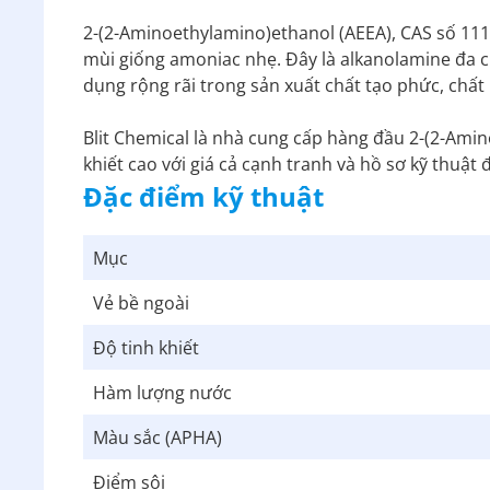
2-(2-Aminoethylamino)ethanol (AEEA), CAS số 111
mùi giống amoniac nhẹ. Đây là alkanolamine đa 
dụng rộng rãi trong sản xuất chất tạo phức, chấ
Blit Chemical là nhà cung cấp hàng đầu 2-(2-Ami
khiết cao với giá cả cạnh tranh và hồ sơ kỹ thuậ
Đặc điểm kỹ thuật
Mục
Vẻ bề ngoài
Độ tinh khiết
Hàm lượng nước
Màu sắc (APHA)
Điểm sôi