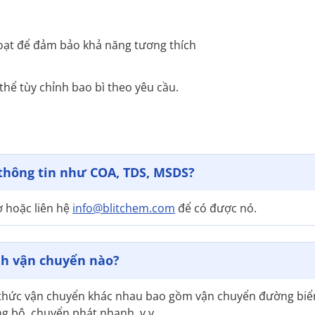
loạt để đảm bảo khả năng tương thích
hể tùy chỉnh bao bì theo yêu cầu.
thông tin như COA, TDS, MSDS?
ợ hoặc liên hệ
info@blitchem.com
để có được nó.
nh vận chuyển nào?
 thức vận chuyển khác nhau bao gồm vận chuyển đường biể
 bộ, chuyển phát nhanh, v.v.