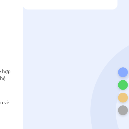
ệ hợp
 hệ
ảo vệ