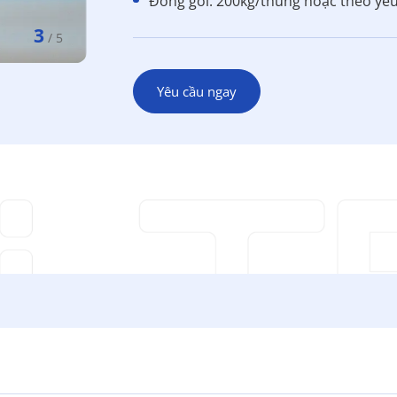
Đóng gói: 200kg/thùng hoặc theo yê
3
/
5
Yêu cầu ngay