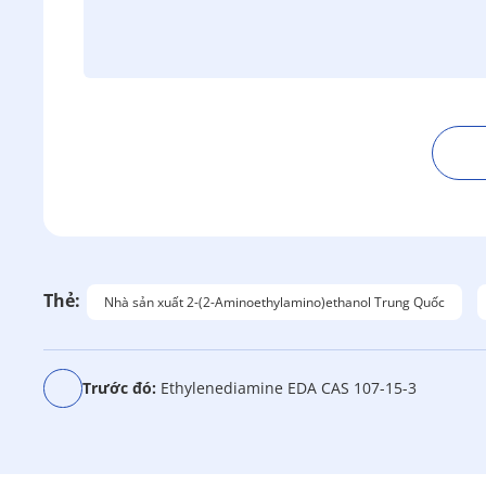
T
h
a
y
t
Thẻ:
Nhà sản xuất 2-(2-Aminoethylamino)ethanol Trung Quốc
h
ế
:
Trước đó:
Ethylenediamine EDA CAS 107-15-3