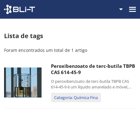
Lista de tags
Foram encontrados um total de 1 artigo
Peroxibenzoato de terc-butila TBPB
CAS 614-45-9
O peroxibenzoato de terc-butila TBPB CAS
614-45-9 é um líquido amarelado e móvel,
constituído por terc-butilperoxibenzoato
Categoria: Química Fina
tecnicamente puro. Este peréster aromático é
usado como iniciador (fonte de radicais) na
polimerização de monômeros, por exemplo.