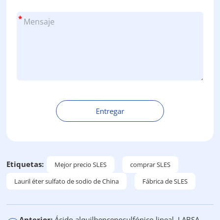
*
Entregar
A
l
t
e
Etiquetas:
Mejor precio SLES
comprar SLES
r
Lauril éter sulfato de sodio de China
Fábrica de SLES
n
a
t
Anterior:
Ácido alquilbencenosulfónico lineal, LABSA