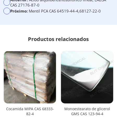
i
CAS 27176-87-0
v
Próximo:
Mentil PCA CAS 64519-44-4,68127-22-0
a
:
Productos relacionados
Cocamida MIPA CAS 68333-
Monoestearato de glicerol
82-4
GMS CAS 123-94-4