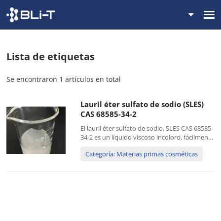
Lista de etiquetas
Se encontraron 1 artículos en total
Lauril éter sulfato de sodio (SLES)
CAS 68585-34-2
El lauril éter sulfato de sodio, SLES CAS 68585-
34-2 es un líquido viscoso incoloro, fácilmente
soluble en agua, y es un surfactante aniónico
Categoría: Materias primas cosméticas
con un excelente rendimiento. Tiene
excelentes propiedades de humectación,
descontaminación, emulsificación y
formación de espuma.