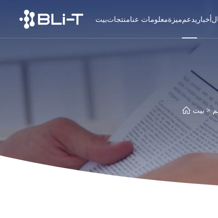
ل
أخبار
يدعم
ميزة
معلومات عنا
منتجات
بيت
م
بيت