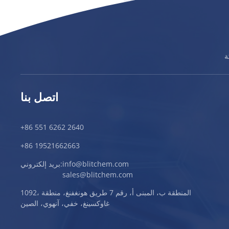
اتصل بنا
+86 551 6262 2640
+86 19521662663
info@blitchem.com
بريد إلكتروني:
sales@blitchem.com
1092، المنطقة ب، المبنى أ، رقم 7 طريق هونغفنغ، منطقة
غاوكسينغ، خفي، آنهوي، الصين