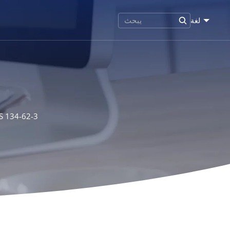
لغة
S 134-62-3