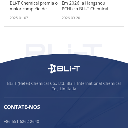
BLi-T Chemical premia o
Em 2026, a Hangzhou
maior campeão de
PCHI e a BLi-T Chemical
vendas com um carro por
trocam ideias com o
2025-01-07
2026-03-20
desempenho excepcional
mundo.
BLi-T (Hefei) Chemical Co., Ltd. BLi-T International Chemical
Co., Limitada
CONTATE-NOS
+86 551 6262 2640