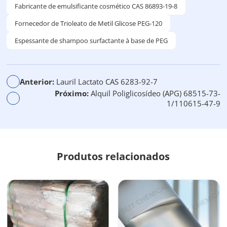
r
Fabricante de emulsificante cosmético CAS 86893-19-8
n
Fornecedor de Trioleato de Metil Glicose PEG-120
a
Espessante de shampoo surfactante à base de PEG
t
i
v
a
Anterior:
Lauril Lactato CAS 6283-92-7
:
Próximo:
Alquil Poliglicosídeo (APG) 68515-73-
1/110615-47-9
Produtos relacionados