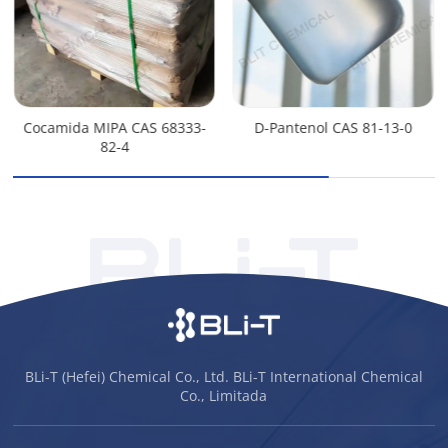
Cocamida MIPA CAS 68333-
D-Pantenol CAS 81-13-0
82-4
BLi-T (Hefei) Chemical Co., Ltd. BLi-T International Chemical
Co., Limitada