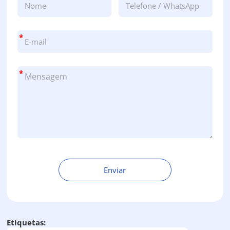
*
*
Enviar
A
l
t
Etiquetas:
e