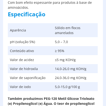
Com bom efeito espessante para produtos à base de
aminoácidos.
Especificação
Sólido em flocos
Aparência
amarelados
pH (solução 5%)
5,0 – 7,0
Conteúdo ativo
≥ 95%
Valor de acidez
≤5 mg KOH/g
Valor de hidroxila
14,0-26,0 mg KOH/g
Valor de saponificação
24,0-36,0 mg KOH/g
Valor de iodo
5,0-15,0 g/100 g
Também produzimos PEG-120 Metil Glicose Trioleato
(e) Propilenoglicol (e) Água. O teor de propilenoglicol