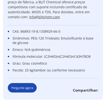
preço de fábrica, a BLIT Chemical oferece preços
competitivos com suporte incluindo certificado de
autenticidade, MSDS e TDS. Para dúvidas, entre em
contato com:
info@blitchem.com
CAS: 86893-19-8,1338929-66-0
Sinônimos: PEG-120 Trioleato; Emulsificante à base
de glicose
Einecs: N/A (polimérico)
Fórmula molecular: (C2H4O)n(C2H4O)nC43H78O8
Grau: Grau cosmético
Pacote: 25 kg/tambor ou conforme necessário
Pergunte agora
Compartilhar: