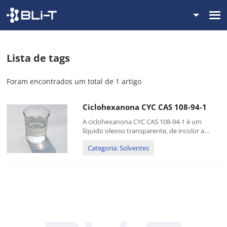
Lista de tags
Foram encontrados um total de 1 artigo
Ciclohexanona CYC CAS 108-94-1
A ciclohexanona CYC CAS 108-94-1 é um
líquido oleoso transparente, de incolor a
amarelo claro. Possui odor semelhante ao de
Categoria: Solventes
menta e acetona. É higroscópico. É um
composto amplamente utilizado na
produção de nylon, em solventes e como
inte...