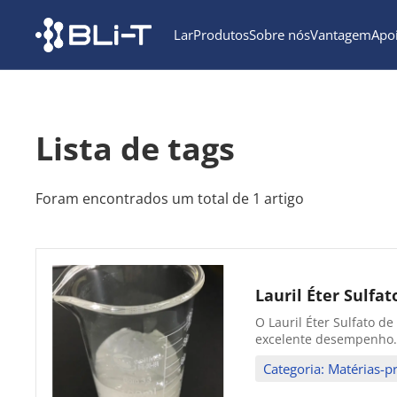
Lar
Produtos
Sobre nós
Vantagem
Apo
Lista de tags
Foram encontrados um total de 1 artigo
Lauril Éter Sulfat
O Lauril Éter Sulfato d
excelente desempenho. 
Categoria: Matérias-p