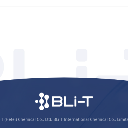
-T (Hefei) Chemical Co., Ltd. BLi-T International Chemical Co., Limi