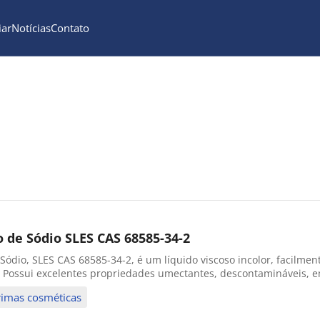
iar
Notícias
Contato
o de Sódio SLES CAS 68585-34-2
e Sódio, SLES CAS 68585-34-2, é um líquido viscoso incolor, facilme
Possui excelentes propriedades umectantes, descontamináveis, em
rimas cosméticas