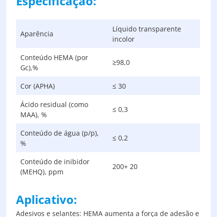
Especificação:
Líquido transparente
Aparência
incolor
Conteúdo HEMA (por
≥98,0
Gc),%
Cor (APHA)
≤ 30
Ácido residual (como
≤ 0,3
MAA), %
Conteúdo de água (p/p),
≤ 0,2
%
Conteúdo de inibidor
200+ 20
(MEHQ), ppm
Aplicativo:
Adesivos e selantes: HEMA aumenta a força de adesão e