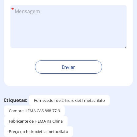
*
Enviar
A
l
t
e
Etiquetas:
Fornecedor de 2-hidroxietil metacrilato
r
Compre HEMA CAS 868-77-9
n
a
Fabricante de HEMA na China
t
Preço do hidroxietila metacrilato
i