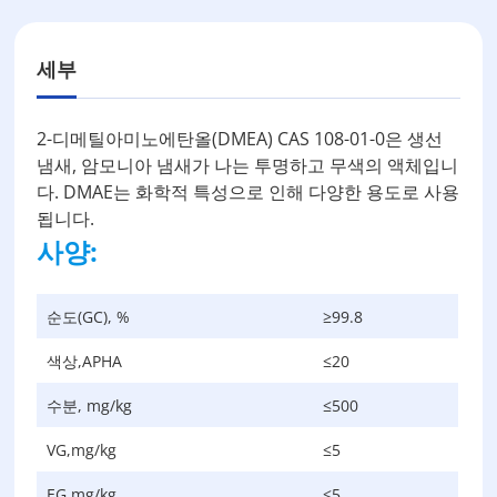
세부
2-디메틸아미노에탄올(DMEA) CAS 108-01-0은 생선
냄새, 암모니아 냄새가 나는 투명하고 무색의 액체입니
다. DMAE는 화학적 특성으로 인해 다양한 용도로 사용
됩니다.
사양:
순도(GC), %
≥99.8
색상,APHA
≤20
수분, mg/kg
≤500
VG,mg/kg
≤5
EG,mg/kg
≤5