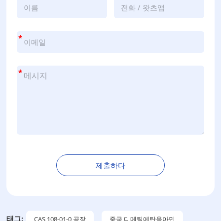
*
*
제출하다
대
안
:
태그:
CAS 108-01-0 공장
중국 디메틸에탄올아민