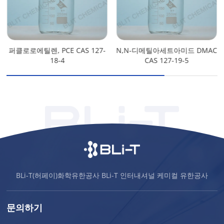
퍼클로로에틸렌, PCE CAS 127-
N,N-디메틸아세트아미드 DMAC
18-4
CAS 127-19-5
BLi-T(허페이)화학유한공사 BLi-T 인터내셔널 케미컬 유한공사
문의하기