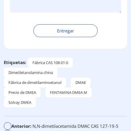
Entregar
A
l
t
e
Etiquetas:
Fábrica CAS 108-01-0
r
Dimetiletanolamina china
n
a
Fábrica de dimetilaminoetanol
DMAE
t
Precio de DMEA
FENTAMINA DMEA M
i
Solvay DMEA
v
a
:
Anterior:
N,N-dimetilacetamida DMAC CAS 127-19-5