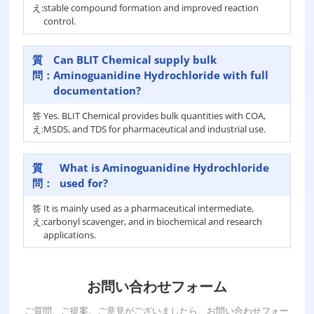
え:
stable compound formation and improved reaction
control.
質
Can BLIT Chemical supply bulk
問：
Aminoguanidine Hydrochloride with full
documentation?
答
Yes. BLIT Chemical provides bulk quantities with COA,
え:
MSDS, and TDS for pharmaceutical and industrial use.
質
What is Aminoguanidine Hydrochloride
問：
used for?
答
It is mainly used as a pharmaceutical intermediate,
え:
carbonyl scavenger, and in biochemical and research
applications.
お問い合わせフォーム
ご質問、ご提案、ご意見がございましたら、お問い合わせフォー