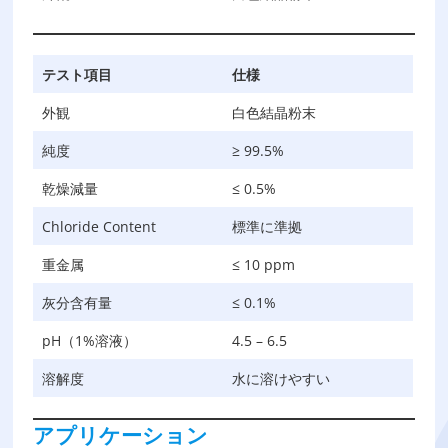
テスト項目
仕様
外観
白色結晶粉末
純度
≥ 99.5%
乾燥減量
≤ 0.5%
Chloride Content
標準に準拠
重金属
≤ 10 ppm
灰分含有量
≤ 0.1%
pH（1%溶液）
4.5 – 6.5
溶解度
水に溶けやすい
アプリケーション