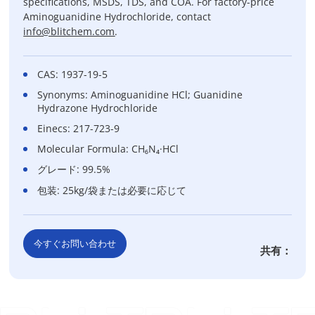
specifications, MSDS, TDS, and COA. For factory-price
Aminoguanidine Hydrochloride, contact
info@blitchem.com
.
CAS: 1937-19-5
Synonyms: Aminoguanidine HCl; Guanidine
Hydrazone Hydrochloride
Einecs: 217-723-9
Molecular Formula: CH₆N₄·HCl
グレード: 99.5%
包装: 25kg/袋または必要に応じて
今すぐお問い合わせ
共有：