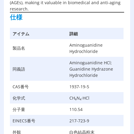
(AGEs), making it valuable in biomedical and anti-aging
research.
仕様
アイテム
詳細
Aminoguanidine
製品名
Hydrochloride
Aminoguanidine HCl;
同義語
Guanidine Hydrazone
Hydrochloride
CAS番号
1937-19-5
化学式
CH₆N₄·HCl
分子量
110.54
EINECS番号
217-723-9
外観
白色結晶粉末