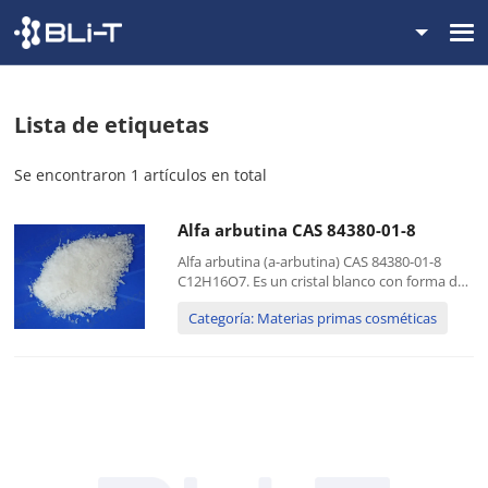
Lista de etiquetas
Se encontraron 1 artículos en total
Alfa arbutina CAS 84380-01-8
Alfa arbutina (a-arbutina) CAS 84380-01-8
C12H16O7. Es un cristal blanco con forma de
aguja, soluble en metanol, etanol, DMSO y
Categoría: Materias primas cosméticas
otros disolventes orgánicos. Es un derivado
de la hidroquinona de origen natural,
extraído principalmente de la gayuba...