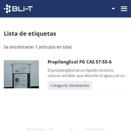
Lista de etiquetas
Se encontraron 1 artículos en total
Propilenglicol PG CAS 57-55-6
El propilenglicol es un líquido incoloro,
viscoso, estable, que absorbe el agua y es casi
insípido e inodoro. Es miscible con agua,
Categoría: Disolventes
etanol y una variedad de solventes orgánicos.
Sin embargo, es inmiscible con éter de
petróleo, parafina...