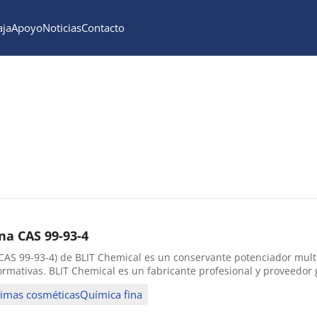
aja
Apoyo
Noticias
Contacto
na CAS 99-93-4
CAS 99-93-4) de BLIT Chemical es un conservante potenciador multif
rmativas. BLIT Chemical es un fabricante profesional y proveedor g
rimas cosméticasQuímica fina