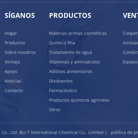
SÍGANOS
PRODUCTOS
VEN
Hogar
Materias primas cosméticas
Cooper
Productos
Química fina
Innovac
Sobre nosotros
Tratamiento de agua
Combine
Ventaja
Vitaminas y aminoácidos
Equipo 
Apoyo
Aditivos alimentarios
Noticias
Disolventes
Contacto
Farmacéutico
Productos químicos agrícolas
Otros
 Co., Ltd. BLi-T International Chemical Co., Limited |
política de p