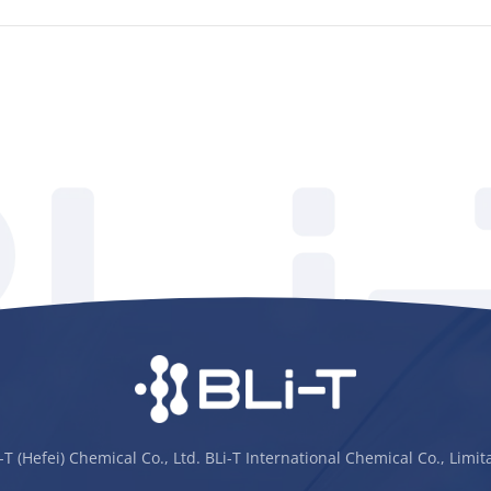
-T (Hefei) Chemical Co., Ltd. BLi-T International Chemical Co., Limi