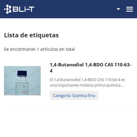
Lista de etiquetas
Se encontraron 1 artículos en total
1,4-Butanodiol 1,4-BDO CAS 110-63-
4
El 1,4-butanodiol 1,4-BDO CAS 110-63-4 es
una importante materia prima química
orgánica básica y materia prima química fina,
Categoría: Química fina
y sus derivados son productos químicos
finos con alto valor agregado. Producto
químico BLIT 1,4-butanodiol...