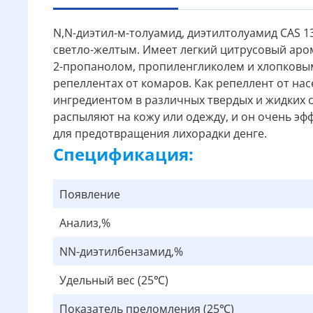
N,N-диэтил-м-толуамид, диэтилтолуамид CAS 13
светло-желтым. Имеет легкий цитрусовый аром
2-пропанолом, пропиленгликолем и хлопковы
репеллентах от комаров. Как репеллент от н
ингредиентом в различных твердых и жидких 
распыляют на кожу или одежду, и он очень эф
для предотвращения лихорадки денге.
Спецификация:
Появление
Анализ,%
NN-диэтилбензамид,%
Удельный вес (25℃)
Показатель преломления (25℃)