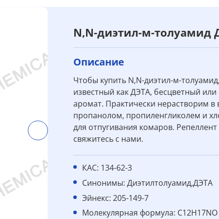
N,N-диэтил-м-толуамид Д
Описание
Чтобы купить N,N-диэтил-м-толуамид,
известный как ДЭТА, бесцветный или
аромат. Практически нерастворим в в
пропанолом, пропиленгликолем и хл
для отпугивания комаров. Репеллент 
свяжитесь с нами.
КАС: 134-62-3
Синонимы: Диэтилтолуамид,ДЭТА
Эйнекс: 205-149-7
Молекулярная формула: C12H17NO