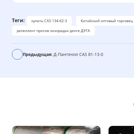
ь
т
е
Теги:
купить CAS 134-62-3
Китайский оптовый торговец
р
репеллент против лихорадки денге ДЭТА
н
а
т
и
Предыдущая:
Д-Пантенол CAS 81-13-0
в
а
: