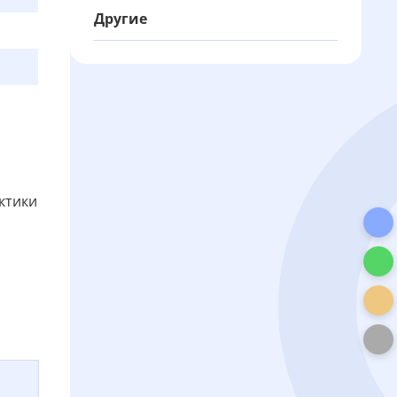
Другие
ктики