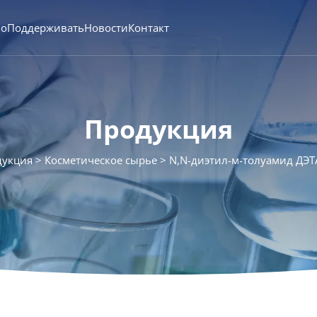
во
Поддерживать
Новости
Контакт
Продукция
дукция
Косметическое сырье
N,N-диэтил-м-толуамид ДЭТ