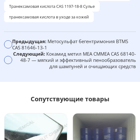
н
Транексамовая кислота CAS 1197-18-8 Сулье
а
транексамовая кислота в уходе за кожей
т
и
в
Предыдущая:
Метосульфат бегентримония BTMS
а
CAS 81646-13-1
:
Следующий:
Кокамид метил MEA CMMEA CAS 68140-
48-7 — мягкий и эффективный пенообразователь
для шампуней и очищающих средств
Сопутствующие товары