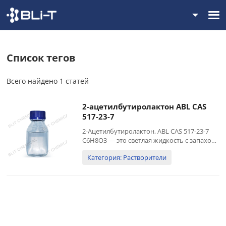
Список тегов
Всего найдено 1 статей
2-ацетилбутиролактон ABL CAS
517-23-7
2-Ацетилбутиролактон, ABL CAS 517-23-7
C6H8O3 — это светлая жидкость с запахом
эфира. Температура плавления от -12 до
Категория: Растворители
-13°C, растворимость в воде 20% (объем),
растворимость воды в этом продукте 12%
(объем). Я...