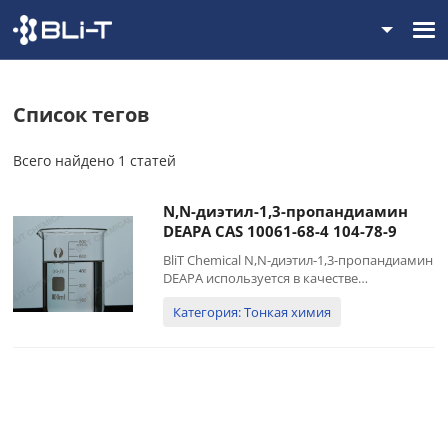
Список тегов
Всего найдено 1 статей
N,N-диэтил-1,3-пропандиамин
DEAPA CAS 10061-68-4 104-78-9
BliT Chemical N,N-диэтил-1,3-пропандиамин
DEAPA используется в качестве
растворителя, экстрагента и
Категория: Тонкая химия
промежуточного продукта органического
синтеза. Молекула
диэтиламинопропиламина содержит два
активных водорода и третичную
аминогруппу, которые способствуют...