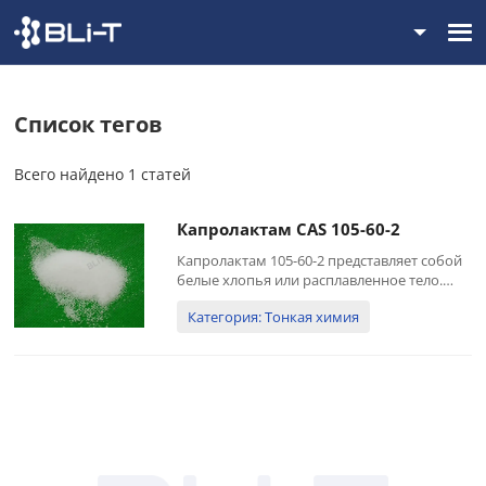
Список тегов
Всего найдено 1 статей
Капролактам CAS 105-60-2
Капролактам 105-60-2 представляет собой
белые хлопья или расплавленное тело.
Растворим в воде, хлорированных
Категория: Тонкая химия
растворителях, нефтяных углеводородах,
циклогексене, бензоле, метаноле, этаноле,
эфире. Является основным сырьем для
производства полиамидных волокон и
смол. ...