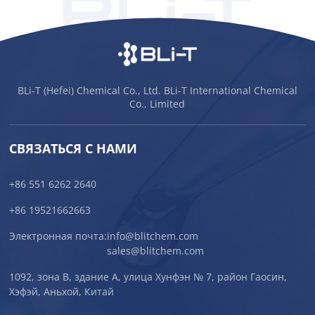
BLi-T (Hefei) Chemical Co., Ltd. BLi-T International Chemical
Co., Limited
СВЯЗАТЬСЯ С НАМИ
+86 551 6262 2640
+86 19521662663
Электронная почта:
info@blitchem.com
sales@blitchem.com
1092, зона B, здание A, улица Хунфэн № 7, район Гаосин,
Хэфэй, Аньхой, Китай