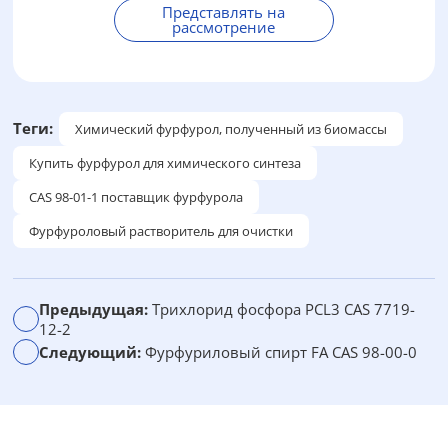
Представлять на
рассмотрение
А
л
ь
т
Теги:
Химический фурфурол, полученный из биомассы
е
Купить фурфурол для химического синтеза
р
н
CAS 98-01-1 поставщик фурфурола
а
Фурфуроловый растворитель для очистки
т
и
в
Предыдущая:
Трихлорид фосфора PCL3 CAS 7719-
а
12-2
:
Следующий:
Фурфуриловый спирт FA CAS 98-00-0