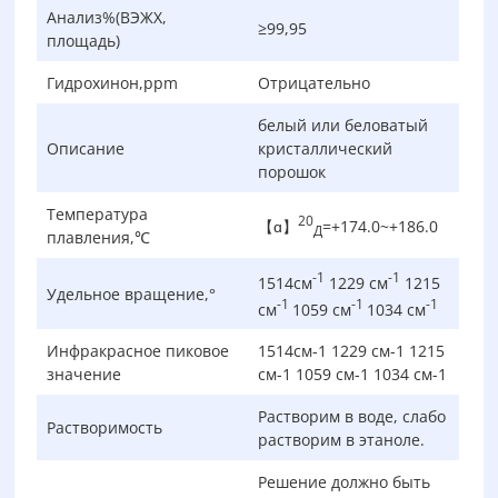
Анализ%(ВЭЖХ,
≥99,95
площадь)
Гидрохинон,ppm
Отрицательно
белый или беловатый
Описание
кристаллический
порошок
Температура
20
【ɑ】
=+174.0~+186.0
Д
плавления,℃
-1
-1
1514см
1229 см
1215
Удельное вращение,°
-1
-1
-1
см
1059 см
1034 см
Инфракрасное пиковое
1514см-1 1229 см-1 1215
значение
см-1 1059 см-1 1034 см-1
Растворим в воде, слабо
Растворимость
растворим в этаноле.
Решение должно быть