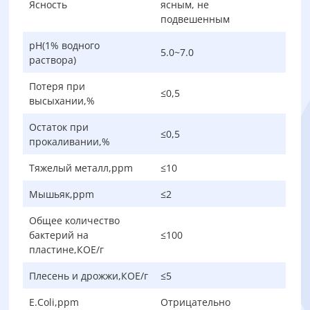
Ясность
ясным, не
подвешенным
pH(1% водного
5.0~7.0
раствора)
Потеря при
≤0,5
высыхании,%
Остаток при
≤0,5
прокаливании,%
Тяжелый металл,ppm
≤10
Мышьяк,ppm
≤2
Общее количество
бактерий на
≤100
пластине,КОЕ/г
Плесень и дрожжи,КОЕ/г
≤5
E.Coli,ppm
Отрицательно