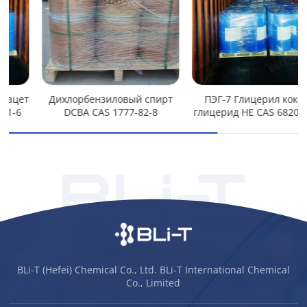
ат
Дихлорбензиловый спирт
ПЭГ-7 Глицерил кокоат/
DCBA CAS 1777-82-8
глицерид HE CAS 68201-46-7
BLi-T (Hefei) Chemical Co., Ltd. BLi-T International Chemical
Co., Limited