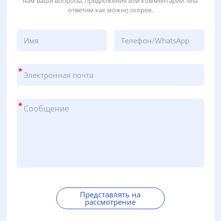
нам ваши вопросы, предложения или комментарии. Мы
ответим как можно скорее.
*
*
Представлять на
рассмотрение
А