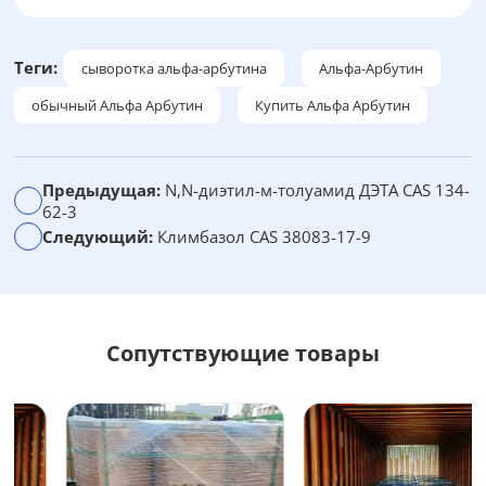
л
ь
т
Теги:
сыворотка альфа-арбутина
Альфа-Арбутин
е
обычный Альфа Арбутин
Купить Альфа Арбутин
р
н
а
Предыдущая:
N,N-диэтил-м-толуамид ДЭТА CAS 134-
т
62-3
и
Следующий:
Климбазол CAS 38083-17-9
в
а
:
Сопутствующие товары