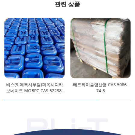
관련 상품
비스(3-메톡시부틸)퍼옥시디카
테트라미솔염산염 CAS 5086-
보네이트 MOBPC CAS 52238-
74-8
68-3