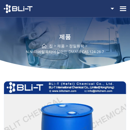
제품
집
제품
정밀화학
N,N-디메틸옥타데실아민 DMA18 CAS 124-28-7