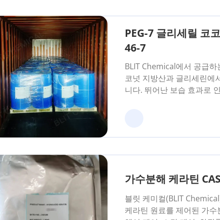
PEG-7 글리세릴 코코
46-7
BLIT Chemical에서 공급하
코넛 지방산과 글리세린에
니다. 뛰어난 보습 효과로 
가수분해 케라틴 CAS 
블릿 케미컬(BLIT Chemi
케라틴 원료를 제어된 가수