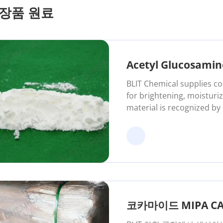
장품 원료
Acetyl Glucosamin
BLIT Chemical supplies c
for brightening, moisturi
material is recognized b
companies for stable quali
코카마이드 MIPA CAS 