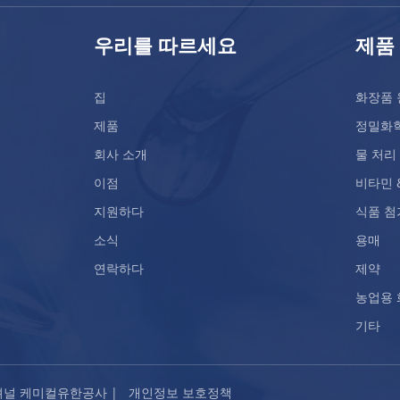
우리를 따르세요
제품
집
화장품 
제품
정밀화
회사 소개
물 처리
이점
비타민 
지원하다
식품 첨
소식
용매
연락하다
제약
농업용
기타
인터내셔널 케미컬유한공사 |
개인정보 보호정책