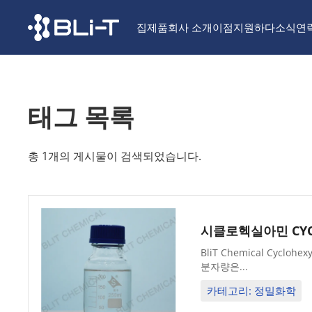
집
제품
회사 소개
이점
지원하다
소식
연
태그 목록
총 1개의 게시물이 검색되었습니다.
시클로헥실아민 CYC C
BliT Chemical Cyc
분자량은...
카테고리: 정밀화학