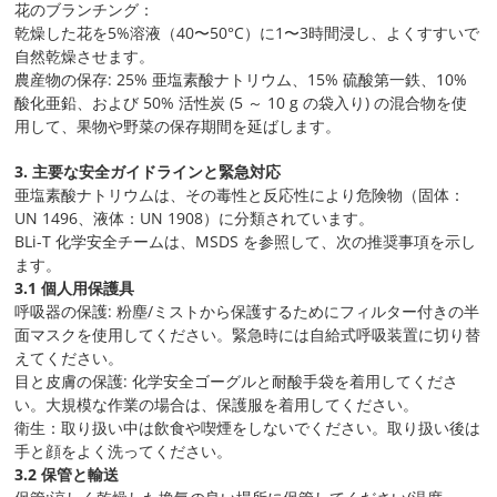
花のブランチング：
乾燥した花を5%溶液（40〜50°C）に1〜3時間浸し、よくすすいで
自然乾燥させます。
農産物の保存: 25% 亜塩素酸ナトリウム、15% 硫酸第一鉄、10%
酸化亜鉛、および 50% 活性炭 (5 ～ 10 g の袋入り) の混合物を使
用して、果物や野菜の保存期間を延ばします。
3. 主要な安全ガイドラインと緊急対応
亜塩素酸ナトリウムは、その毒性と反応性により危険物（固体：
UN 1496、液体：UN 1908）に分類されています。
BLi-T 化学安全チームは、MSDS を参照して、次の推奨事項を示し
ます。
3.1 個人用保護具
呼吸器の保護: 粉塵/ミストから保護するためにフィルター付きの半
面マスクを使用してください。緊急時には自給式呼吸装置に切り替
えてください。
目と皮膚の保護: 化学安全ゴーグルと耐酸手袋を着用してくださ
い。大規模な作業の場合は、保護服を着用してください。
衛生：取り扱い中は飲食や喫煙をしないでください。取り扱い後は
手と顔をよく洗ってください。
3.2 保管と輸送