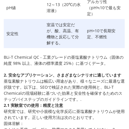
アルカリ性
12～13（20℃の水
pH値
（pH≒10で最も安
溶液）
定）
室温では安定だ
が、酸、高温、有
pH=10で長期安
安定性
機物と反応して分
定、不燃性
解する。
BLi-T Chemical QC - 工業グレードの亜塩素酸ナトリウム（固体の
純度 98% 以上、液体の標準濃度 25%）に基づくデータ。
2. 安全なアプリケーション、さまざまなシナリオに適しています
亜塩素酸ナトリウムは幅広い用途があり、様々なニーズに最適な選
択肢です。以下は、SEOで検証された実際の使用例と、BLi-T
Chemicalの現場経験に基づいた効果と安全性を確保するためのス
テップバイステップのガイドラインです。.
2.1 実験室での使用：精度と注意
研究室では、研究や小規模な化学反応に亜塩素酸ナトリウムが使用
されています。正しい使用方法は次のとおりです。
固体溶解：