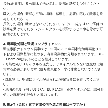
接触:皮膚/目: 15 分間水で洗い流し、医師の診察を受けてくださ
い。
吸入した場合: 新鮮な空気の場所に移動し、必要に応じて酸素を投
与してください。
摂取した場合: 吐かせないでください。すぐに口をすすいで医師の
診察を受けてください (5 ～ 6 グラムを摂取すると生命を脅かす可
能性があります)。
4. 廃棄物処理と環境コンプライアンス
亜塩素酸ナトリウム廃棄物は、中国の2025年国家危険廃棄物リス
トおよび国際基準に基づき、有害廃棄物に分類されています。BLi-
T Chemicalは以下のことを推奨しています。
• 可能な限りリサイクルを優先し、リサイクルできない廃棄物は焼
却する必要があります（固形廃棄物を下水に排出しないでくださ
い）。
• 廃棄物は、明確にラベルが貼られた密閉容器に保管してくださ
い。
• 地域の規制（例：US EPA、EU REACH）を満たすために、認可を
受けた廃棄物処理会社と協力します。
5. BLi-T（合肥）化学有限公司を選ぶ理由は何ですか？