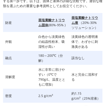
する第一歩です。以下は、固体と液体の詳細な比較です。適切な種
類を選ぶための重要な参考資料としてお役立てください。
亜塩素酸ナトリウ
亜塩素酸ナトリウ
財産
ム液
（20%-30%
ム固体
(80%-95% )
ソリューション）
白色から淡黄緑色
淡黄緑色の透明液
外観
の結晶性粉末、吸
体で、わずかに刺
湿性が高い
激臭がある
180～200℃（分
融点
該当なし
解）
水に非常に溶けや
すい（0℃で
水と完全に混和す
溶解度
790g/L、温度とと
る
もに増加）
約1.15
密度
2.5 g/cm³
g/cm³（25%溶液）