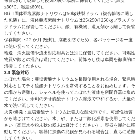
保管:涼しく乾燥した換気の良い場所に保管してください(温度
≤30°C、湿度≤80%)。
BLi-T固体亜塩素酸ナトリウムは50kg鉄製ドラム（複合輸送に適し
た包装）に、液体亜塩素酸ナトリウムは25/250/1250kgプラスチッ
クドラムに保管してください。酸、有機物、還元剤から離して保管
してください。
保存期間: ≤12 か月 (密封)。腐敗を防ぐため、各パッケージを一度
に使い切ってください。
輸送：消火設備や流出対応用具とは別に保管してください。可燃性
物質や酸との混合は避けてください。荷降ろし後は車両を徹底的に
清掃してください。
3.3 緊急対応
こぼれた場合：亜塩素酸ナトリウムを長期使用される場合、緊急時
対応としてチオ硫酸ナトリウムを常備することをお勧めします。そ
の場から避難し、シャベルを使ってこぼれた液体を密閉容器に集め
てください。余剰のチオ硫酸ナトリウム溶液で中和するか、大量の
水で洗い流してください。
火災/爆発：亜塩素酸ナトリウムは強力な酸化剤です。可燃性物質
から遠ざけてください。水、砂、または二酸化炭素を使用してくだ
さい（高圧水や粉末状の粉末は避けてください）。容器を屋外に移
動してください。容器に損傷の兆候が見られる場合は、直ちに避難
してください。