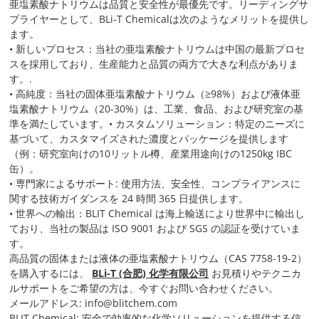
亜塩素酸ナトリウムは品質と安全性が最優先です。リーディングサ
プライヤーとして、BLi-T Chemicalは次のようなメリットを提供し
ます。
• 新しいプロセス：当社の亜塩素酸ナトリウムは中国の最新プロセ
スを採用しており、生産能力と品質の両方で大きな利点がありま
す。.
• 高純度：当社の固体亜塩素酸ナトリウム（≥98%）および液体亜
塩素酸ナトリウム（20-30%）は、工業、食品、および研究室の基
準を満たしています。• カスタムソリューション：特定のニーズに
基づいて、カスタマイズされた濃度とパッケージを提供します
（例：研究室向けの10リットル樽、産業用途向けの1250kg IBC
缶）。
• 専門家によるサポート: 使用方法、安全性、コンプライアンスに
関する技術ガイダンスを 24 時間 365 日提供します。
• 世界への輸出：BLIT Chemical は海上輸送により世界中に輸出し
ており、当社の製品は ISO 9001 および SGS の認証を受けていま
す。
高品質の固体または液体の亜塩素酸ナトリウム（CAS 7758-19-2）
を購入するには、
BLi-T (合肥) 化学有限公司
お見積りやテクニカ
ルサポートをご希望の方は、今すぐお問い合わせください。
メールアドレス: info@blitchem.com
BLIT Chemical: 安全で効率的な化学ソリューションを提供する信