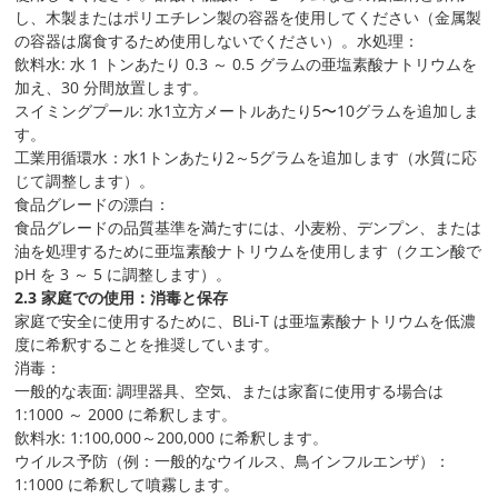
し、木製またはポリエチレン製の容器を使用してください（金属製
の容器は腐食するため使用しないでください）。水処理：
飲料水: 水 1 トンあたり 0.3 ～ 0.5 グラムの亜塩素酸ナトリウムを
加え、30 分間放置します。
スイミングプール: 水1立方メートルあたり5〜10グラムを追加しま
す。
工業用循環水：水1トンあたり2～5グラムを追加します（水質に応
じて調整します）。
食品グレードの漂白：
食品グレードの品質基準を満たすには、小麦粉、デンプン、または
油を処理するために亜塩素酸ナトリウムを使用します（クエン酸で
pH を 3 ～ 5 に調整します）。
2.3 家庭での使用：消毒と保存
家庭で安全に使用するために、BLi-T は亜塩素酸ナトリウムを低濃
度に希釈することを推奨しています。
消毒：
一般的な表面: 調理器具、空気、または家畜に使用する場合は
1:1000 ～ 2000 に希釈します。
飲料水: 1:100,000～200,000 に希釈します。
ウイルス予防（例：一般的なウイルス、鳥インフルエンザ）：
1:1000 に希釈して噴霧します。