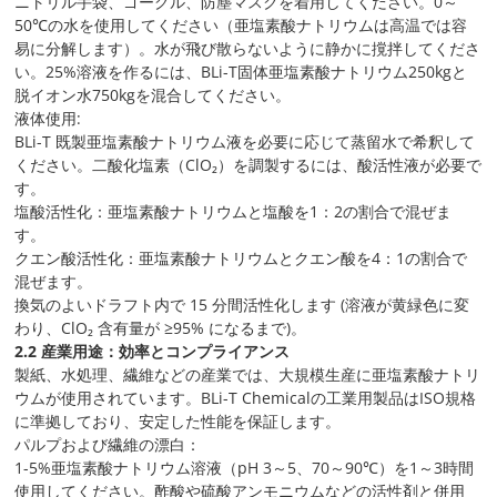
ニトリル手袋、ゴーグル、防塵マスクを着用してください。0～
50℃の水を使用してください（亜塩素酸ナトリウムは高温では容
易に分解します）。水が飛び散らないように静かに撹拌してくださ
い。25%溶液を作るには、BLi-T固体亜塩素酸ナトリウム250kgと
脱イオン水750kgを混合してください。
液体使用:
BLi-T 既製亜塩素酸ナトリウム液を必要に応じて蒸留水で希釈して
ください。二酸化塩素（ClO₂）を調製するには、酸活性液が必要で
す。
塩酸活性化：亜塩素酸ナトリウムと塩酸を1：2の割合で混ぜま
す。
クエン酸活性化：亜塩素酸ナトリウムとクエン酸を4：1の割合で
混ぜます。
換気のよいドラフト内で 15 分間活性化します (溶液が黄緑色に変
わり、ClO₂ 含有量が ≥95% になるまで)。
2.2 産業用途：効率とコンプライアンス
製紙、水処理、繊維などの産業では、大規模生産に亜塩素酸ナトリ
ウムが使用されています。BLi-T Chemicalの工業用製品はISO規格
に準拠しており、安定した性能を保証します。
パルプおよび繊維の漂白：
1-5%亜塩素酸ナトリウム溶液（pH 3～5、70～90℃）を1～3時間
使用してください。酢酸や硫酸アンモニウムなどの活性剤と併用