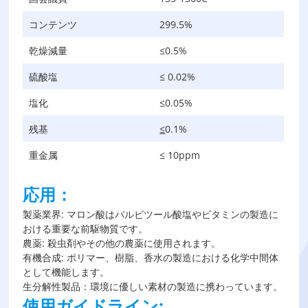
コンテンツ
299.5%
乾燥減量
≤0.5%
硫酸塩
≤ 0.02%
塩化
≤0.05%
残基
≤
0.1%
重金属
≤ 10ppm
応用：
製薬業界: マロン酸はバルビツール酸塩やビタミンの製造に
おける重要な前駆物質です。
農薬: 殺虫剤やその他の農薬に使用されます。
有機合成: ポリマー、樹脂、香水の製造における化学中間体
として機能します。
生分解性製品：環境に優しい素材の製造に携わっています。
使用ガイドライン: