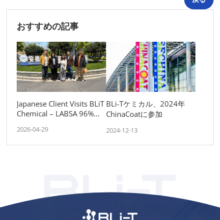
おすすめの記事
Japanese Client Visits BLiT
BLi-Tケミカル、2024年
Chemical – LABSA 96%
ChinaCoatに参加
Cooperation & Vietnam
2026-04-29
2024-12-13
Market Support