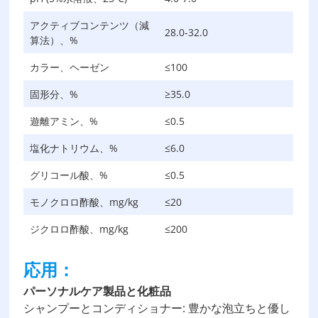
アクティブコンテンツ（減
28.0-32.0
算法）、%
カラー、ヘーゼン
≤100
固形分、%
≥35.0
遊離アミン、%
≤0.5
塩化ナトリウム、%
≤6.0
グリコール酸、%
≤0.5
モノクロロ酢酸、mg/kg
≤20
ジクロロ酢酸、mg/kg
≤200
応用：
パーソナルケア製品と化粧品
シャンプーとコンディショナー: 豊かな泡立ちと優し