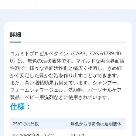
詳細
コカミドプロピルベタイン（CAPB、CAS 61789-40-
0）は、無色の油状液体です。マイルドな両性界面活
性剤で、様々な界面活性剤と幅広く相溶し、きめ細
かく安定した豊かな泡を作り出すことができます。
また、高い増粘効果も備えています。シャンプー、
フォームシャワージェル、洗顔料、パーソナルケア
製品、ベビー用洗剤などに使用されています。
仕様：
25℃での外観
無色から淡黄色の透明液体
pH (5%水溶液、25℃)
4.0-7.0