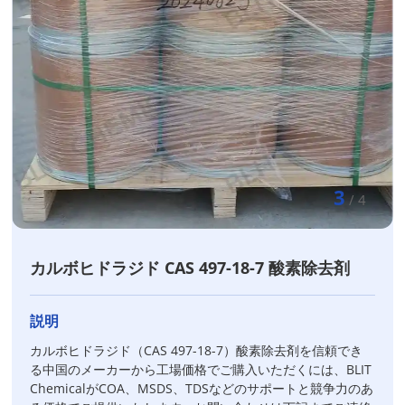
3
/
4
カルボヒドラジド CAS 497-18-7 酸素除去剤
説明
カルボヒドラジド（CAS 497-18-7）酸素除去剤を信頼でき
る中国のメーカーから工場価格でご購入いただくには、BLIT
ChemicalがCOA、MSDS、TDSなどのサポートと競争力のあ