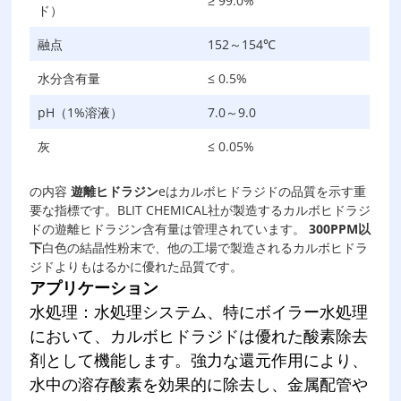
≥ 99.0%
ド）
融点
152～154℃
水分含有量
≤ 0.5%
pH（1%溶液）
7.0～9.0
灰
≤ 0.05%
の内容
遊離ヒドラジン
eはカルボヒドラジドの品質を示す重
要な指標です。BLIT CHEMICAL社が製造するカルボヒドラジ
ドの遊離ヒドラジン含有量は管理されています。
300PPM以
下
白色の結晶性粉末で、他の工場で製造されるカルボヒドラ
ジドよりもはるかに優れた品質です。
アプリケーション
水処理：水処理システム、特にボイラー水処理
において、カルボヒドラジドは優れた酸素除去
剤として機能します。強力な還元作用により、
水中の溶存酸素を効果的に除去し、金属配管や