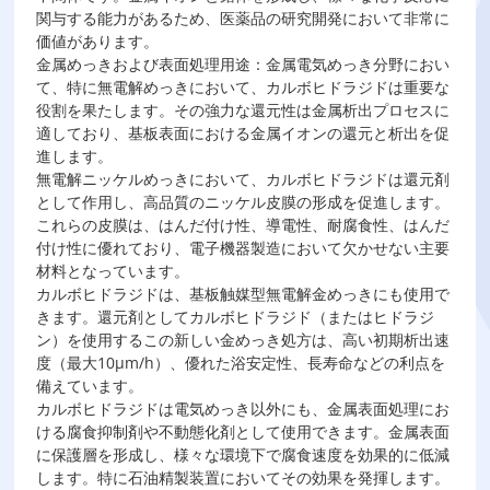
関与する能力があるため、医薬品の研究開発において非常に
価値があります。
金属めっきおよび表面処理用途：金属電気めっき分野におい
て、特に無電解めっきにおいて、カルボヒドラジドは重要な
役割を果たします。その強力な還元性は金属析出プロセスに
適しており、基板表面における金属イオンの還元と析出を促
進します。
無電解ニッケルめっきにおいて、カルボヒドラジドは還元剤
として作用し、高品質のニッケル皮膜の形成を促進します。
これらの皮膜は、はんだ付け性、導電性、耐腐食性、はんだ
付け性に優れており、電子機器製造において欠かせない主要
材料となっています。
カルボヒドラジドは、基板触媒型無電解金めっきにも使用で
きます。還元剤としてカルボヒドラジド（またはヒドラジ
ン）を使用するこの新しい金めっき処方は、高い初期析出速
度（最大10μm/h）、優れた浴安定性、長寿命などの利点を
備えています。
カルボヒドラジドは電気めっき以外にも、金属表面処理にお
ける腐食抑制剤や不動態化剤として使用できます。金属表面
に保護層を形成し、様々な環境下で腐食速度を効果的に低減
します。特に石油精製装置においてその効果を発揮します。