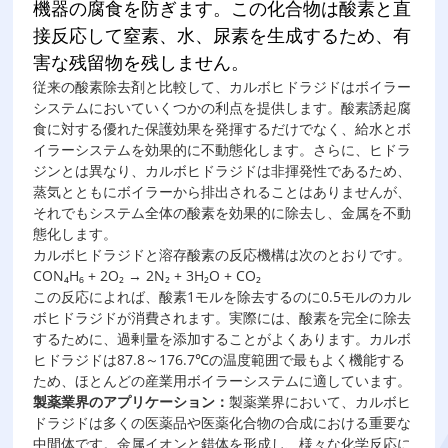
機器の腐食を防ぎます。この化合物は酸素と直
接反応して窒素、水、尿素を生成するため、有
害な残留物を残しません。
従来の酸素除去剤と比較して、カルボヒドラジドはボイラー
システムにおいていくつかの利点を提供します。酸素誘起腐
食に対する優れた保護効果を発揮するだけでなく、給水とボ
イラーシステムを効果的に不動態化します。さらに、ヒドラ
ジンとは異なり、カルボヒドラジドは非揮発性であるため、
蒸気とともにボイラーから排出されることはありませんが、
それでもシステム全体の酸素を効果的に除去し、金属を不動
態化します。
カルボヒドラジドと溶存酸素の反応機構は次のとおりです。
CON₄H₆ + 2O₂ → 2N₂ + 3H₂O + CO₂
この反応によれば、酸素1モルを除去するのに0.5モルのカル
ボヒドラジドが消費されます。実際には、酸素を完全に除去
するために、過剰量を添加することがよくあります。カルボ
ヒドラジドは87.8～176.7℃の温度範囲で最もよく機能する
ため、ほとんどの産業用ボイラーシステムに適しています。
製薬業界のアプリケーション
：
製薬業界において、カルボヒ
ドラジドは多くの医薬品や医薬化合物の合成における重要な
中間体です。金属イオンと錯体を形成し、様々な化学反応に