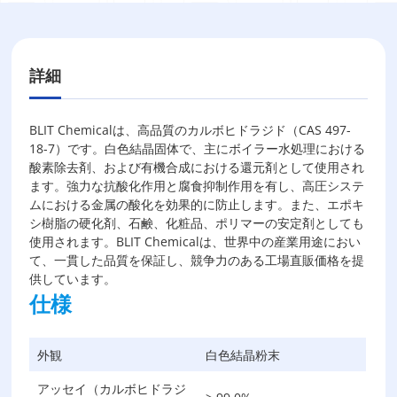
詳細
BLIT Chemicalは、高品質のカルボヒドラジド（CAS 497-
18-7）です。白色結晶固体で、主にボイラー水処理における
酸素除去剤、および有機合成における還元剤として使用され
ます。強力な抗酸化作用と腐食抑制作用を有し、高圧システ
ムにおける金属の酸化を効果的に防止します。また、エポキ
シ樹脂の硬化剤、石鹸、化粧品、ポリマーの安定剤としても
使用されます。BLIT Chemicalは、世界中の産業用途におい
て、一貫した品質を保証し、競争力のある工場直販価格を提
供しています。
仕様
外観
白色結晶粉末
アッセイ（カルボヒドラジ