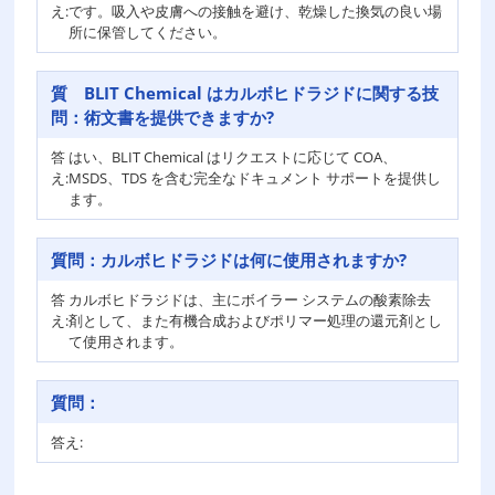
え:
です。吸入や皮膚への接触を避け、乾燥した換気の良い場
所に保管してください。
質
BLIT Chemical はカルボヒドラジドに関する技
問：
術文書を提供できますか?
答
はい、BLIT Chemical はリクエストに応じて COA、
え:
MSDS、TDS を含む完全なドキュメント サポートを提供し
ます。
質問：
カルボヒドラジドは何に使用されますか?
答
カルボヒドラジドは、主にボイラー システムの酸素除去
え:
剤として、また有機合成およびポリマー処理の還元剤とし
て使用されます。
質問：
答え: