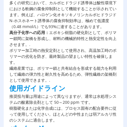
多くの研究において、カルボヒドラジド誘導体は酸性環境下
における軟鋼の腐食抑制剤として機能することが示されてい
ます。例えば、ハロゲン化オキソキノリンカルボヒドラジド
N-ホスホネート誘導体の腐食抑制効率は、極めて低濃度
（0.48 mmol/L）でも93%に達することがあります。
高分子化学への応用：
エポキシ樹脂の硬化剤として、ポリマ
ー鎖間に架橋を形成し、材料の機械的特性と熱安定性を向上
させます。.
ポリマー加工時の熱安定剤として使用され、高温加工時のポ
リマーの劣化を防ぎ、最終製品の望ましい特性を確保しま
す。
繊維産業では、ポリマー鎖と共有結合を形成する能力を利用
して繊維の弾力性と耐久性を高めるため、弾性繊維の架橋剤
として使用できます。.
使用ガイドライン
推奨投与量は用途によって異なりますが、通常は水処理シス
テムの酸素除去剤として 50～200 ppm です。
樹脂硬化または化学合成には、プロセス固有の配合要件に従
って使用してください。ほとんどの中性または弱アルカリ性
のシステムに適合します。