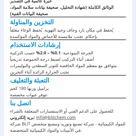
خبرة عالمية في التصدير
الوثائق الكاملة (شهادة التحليل، صحيفة بيانات سلامة المواد،
صحيفة البيانات الفنية)
التخزين والمناولة
يُحفظ في مكان بارد وجاف وجيد التهوية. يُحفظ الوعاء مغلقاً
بإحكام. تجنب ملامسته للأحماض والمواد المؤكسدة.
إرشادات الاستخدام
الجرعة النموذجية:
0.1% – 2.0%
حسب التركيبة
أضف أثناء التركيب لضبط درجة الحموضة تدريجياً
متوافق مع معظم المواد الخافضة للتوتر السطحي والبوليمرات
تجنب الحرارة الزائدة أثناء التخزين
التعبئة والتغليف
براميل وزنها 180 كجم
تتوفر عبوات مخصصة
اتصل بنا
للحصول على الدعم الفني أو الاستفسارات المتعلقة بالشراء:
info@blitchem.com
بريد إلكتروني:
شركة BLIT للمواد الكيميائية - شركة تصنيع وتوريد ومصنع متخصص
في الأمينات والمواد الكيميائية المتخصصة.