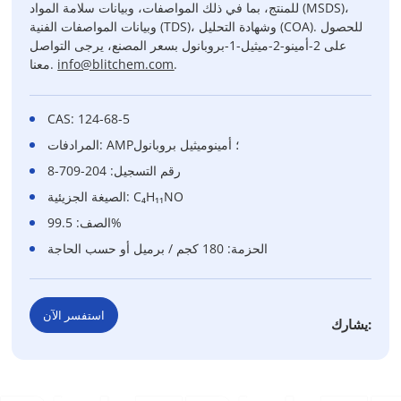
للمنتج، بما في ذلك المواصفات، وبيانات سلامة المواد (MSDS)،
وبيانات المواصفات الفنية (TDS)، وشهادة التحليل (COA). للحصول
على 2-أمينو-2-ميثيل-1-بروبانول بسعر المصنع، يرجى التواصل
.
info@blitchem.com
معنا.
CAS: 124-68-5
المرادفات: AMP؛ أمينوميثيل بروبانول
رقم التسجيل: 204-709-8
الصيغة الجزيئية: C₄H₁₁NO
الصف: 99.5%
الحزمة: 180 كجم / برميل أو حسب الحاجة
استفسر الآن
يشارك: