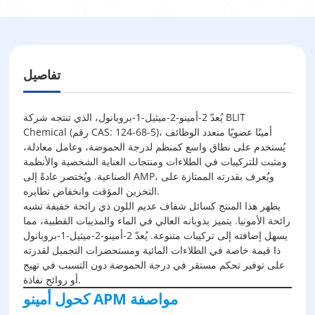
تفاصيل
يُعدّ 2-أمينو-2-ميثيل-1-بروبانول، الذي تنتجه شركة BLIT
Chemical (رقم CAS: 124-68-5)، أمينًا عضويًا متعدد الوظائف
يُستخدم على نطاق واسع كمنظم لدرجة الحموضة، وعامل معادلة،
ومثبت للتركيبات في الطلاءات ومنتجات العناية الشخصية والأنظمة
الصناعية. ويُختصر عادةً إلى AMP، ويُعرف بقدرته الممتازة على
التخزين المؤقت وانخفاض تطايره.
يظهر هذا المنتج كسائل شفاف عديم اللون ذي رائحة خفيفة تشبه
رائحة الأمونيا. يتميز بذوبانه العالي في الماء والمذيبات القطبية، مما
يسهل إضافته إلى تركيبات متنوعة. يُعدّ 2-أمينو-2-ميثيل-1-بروبانول
ذا قيمة خاصة في الطلاءات المائية ومستحضرات التجميل لقدرته
على توفير تحكم مستقر في درجة الحموضة دون التسبب في تهيج
أو روائح نفاذة.
مواصفة
كحول أمينو APM