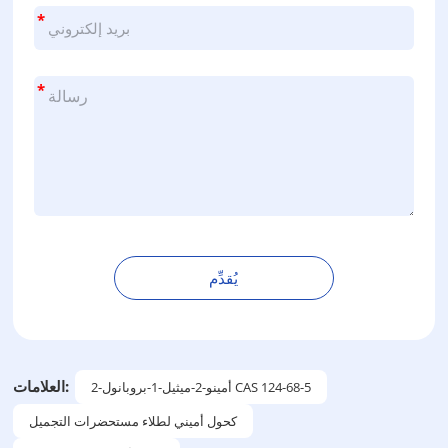
*
*
يُقدِّم
ب
د
ي
ل
العلامات:
2-أمينو-2-ميثيل-1-بروبانول CAS 124-68-5
:
كحول أميني لطلاء مستحضرات التجميل