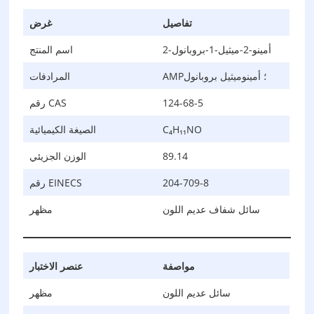
تفاصيل
غرض
2-أمينو-2-ميثيل-1-بروبانول
اسم المنتج
AMP؛ أمينوميثيل بروبانول
المرادفات
124-68-5
رقم CAS
C₄H₁₁NO
الصيغة الكيميائية
89.14
الوزن الجزيئي
204-709-8
رقم EINECS
سائل شفاف عديم اللون
مظهر
مواصفة
عنصر الاختبار
سائل عديم اللون
مظهر