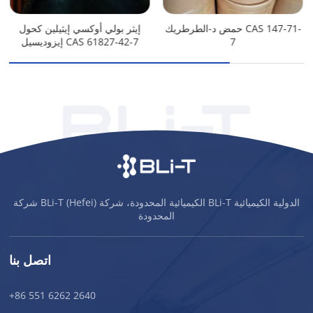
حمض د-الطرطريك CAS 147-71-
إيثر بولي أوكسي إيثيلين كحول
7
إيزوديسيل CAS 61827-42-7
شركة BLi-T (Hefei) الكيميائية المحدودة، شركة BLi-T الدولية الكيميائية
المحدودة
اتصل بنا
+86 551 6262 2640