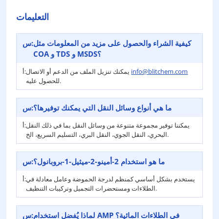
التعليمات
كيفية الشراء والحصول على مزيد من المعلومات مثل
س:
COA و TDS و MSDS؟
info@blitchem.com
يمكنك تنزيل الملف من الدعم أو الاتصال
أ:
للحصول عليه.
ما هي أنواع وسائل النقل التي يمكنك توفيرها؟
س:
يمكننا توفير مجموعة متنوعة من وسائل النقل بما في ذلك النقل
أ:
البحري، النقل الجوي، النقل البري، التسليم السريع، الخ.
ما هو استخدام 2-أمينو-2-ميثيل-1-بروبانول؟
س:
يستخدم بشكل أساسي كمنظم لدرجة الحموضة وعامل معادلة في
أ:
الطلاءات ومستحضرات التجميل وتركيبات التنظيف.
لماذا يُفضل استخدام AMP في الطلاءات المائية؟
س: