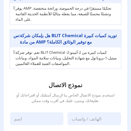
يوفر AMP تحكمًا مستقرًا في درجة الحموضة، ورائحة منخفضة،
أ:
وتشتتًا محسنًا للصبغة، مما يجعله مثاليًا للأنظمة الحديثة القائمة
على الماء.
هل بإمكان شركة BLIT Chemical توريد كميات كبيرة
س:
من مادة AMP مع توفير الوثائق الكاملة؟
نعم. توفر شركة BLIT Chemical كميات كبيرة من 2-أمينو-2-
أ:
ميثيل-1-بروبانول مع شهادة التحليل، وبيانات سلامة المواد، وبيانات
المواصفات الفنية للعملاء العالميين.
نموذج الاتصال
استخدم نموذج الاتصال الخاص بنا لإرسال أسئلتك أو اقتراحاتك أو
تعليقاتك. وسنرد عليك في أقرب وقت ممكن.