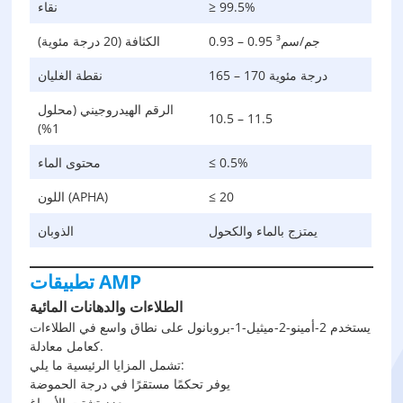
≥ 99.5%
نقاء
0.93 – 0.95 جم/سم³
الكثافة (20 درجة مئوية)
165 – 170 درجة مئوية
نقطة الغليان
الرقم الهيدروجيني (محلول
10.5 – 11.5
1%)
≤ 0.5%
محتوى الماء
≤ 20
اللون (APHA)
يمتزج بالماء والكحول
الذوبان
تطبيقات AMP
الطلاءات والدهانات المائية
يستخدم 2-أمينو-2-ميثيل-1-بروبانول على نطاق واسع في الطلاءات
كعامل معادلة.
تشمل المزايا الرئيسية ما يلي:
يوفر تحكمًا مستقرًا في درجة الحموضة
يعزز تشتت الأصباغ