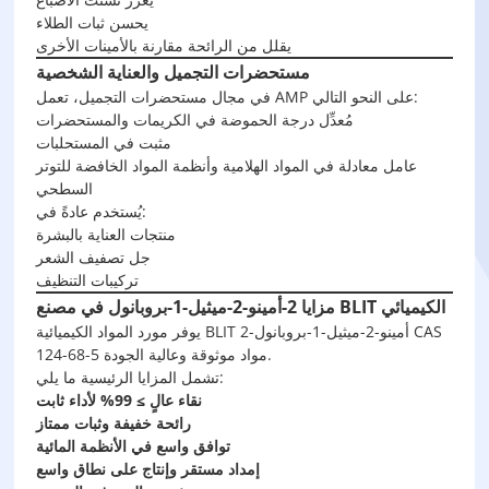
يحسن ثبات الطلاء
يقلل من الرائحة مقارنة بالأمينات الأخرى
مستحضرات التجميل والعناية الشخصية
في مجال مستحضرات التجميل، تعمل AMP على النحو التالي:
مُعدِّل درجة الحموضة في الكريمات والمستحضرات
مثبت في المستحلبات
عامل معادلة في المواد الهلامية وأنظمة المواد الخافضة للتوتر
السطحي
يُستخدم عادةً في:
منتجات العناية بالبشرة
جل تصفيف الشعر
تركيبات التنظيف
مزايا 2-أمينو-2-ميثيل-1-بروبانول في مصنع BLIT الكيميائي
يوفر مورد المواد الكيميائية BLIT 2-أمينو-2-ميثيل-1-بروبانول CAS
124-68-5 مواد موثوقة وعالية الجودة.
تشمل المزايا الرئيسية ما يلي:
نقاء عالٍ ≥ 99% لأداء ثابت
رائحة خفيفة وثبات ممتاز
توافق واسع في الأنظمة المائية
إمداد مستقر وإنتاج على نطاق واسع