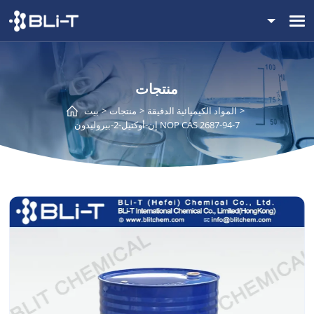
منتجات
المواد الكيميائية الدقيقة
منتجات
بيت
إن-أوكتيل-2-بيروليدون NOP CAS 2687-94-7