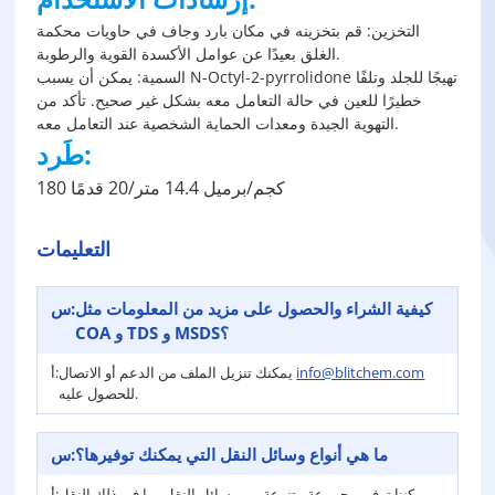
التخزين: قم بتخزينه في مكان بارد وجاف في حاويات محكمة
الغلق بعيدًا عن عوامل الأكسدة القوية والرطوبة.
السمية: يمكن أن يسبب N-Octyl-2-pyrrolidone تهيجًا للجلد وتلفًا
خطيرًا للعين في حالة التعامل معه بشكل غير صحيح. تأكد من
التهوية الجيدة ومعدات الحماية الشخصية عند التعامل معه.
طَرد:
180 كجم/برميل 14.4 متر/20 قدمًا
التعليمات
كيفية الشراء والحصول على مزيد من المعلومات مثل
س:
COA و TDS و MSDS؟
info@blitchem.com
يمكنك تنزيل الملف من الدعم أو الاتصال
أ:
للحصول عليه.
ما هي أنواع وسائل النقل التي يمكنك توفيرها؟
س:
يمكننا توفير مجموعة متنوعة من وسائل النقل بما في ذلك النقل
أ: