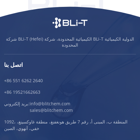
شركة BLi-T (Hefei) الكيميائية المحدودة، شركة BLi-T الدولية الكيميائية
المحدودة
اتصل بنا
+86 551 6262 2640
+86 19521662663
info@blitchem.com
بريد إلكتروني:
sales@blitchem.com
1092، المنطقة ب، المبنى أ، رقم 7 طريق هونغفنغ، منطقة غاوكسينغ،
خفي، آنهوي، الصين