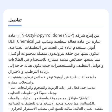
تفاصيل
إن مادة N-Octyl-2-pyrrolidone (NOP) من إنتاج شركة
BLIT Chemical عبارة عن مادة فعالة سطحية ومذيب غير
أيوني يستخدم عادة في العديد من التطبيقات الصناعية.
تتكون بنيتها من حلقة بيروليدون متصلة بمجموعة أوكتيل،
مما يمنحها خصائص مذيبة ممتازة للاستخدام في الطلاءات
وعوامل التنظيف والمستحضرات حيث تكون هناك حاجة إلى
زيادة الترطيب والاختراق.
- مادة فعالة سطحية غير أيونية: توفر خصائص ترطيب وتشتيت
واستحلاب ممتازة.
- مذيب جيد: فعال في إذابة الزيوت والشحوم والراتنجات، مما
يجعله مفيدًا في تطبيقات التنظيف.
-التوافق: متوافق مع مجموعة واسعة من المذيبات والمواد
الكيميائية، مما يجعله متعدد الاستخدامات للتطبيقات الصناعية.
- نقطة الغليان العالية: مثالية للصيغ التي تتطلب الاستقرار الحراري.