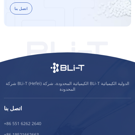
اتصل بنا
شركة BLi-T (Hefei) الكيميائية المحدودة، شركة BLi-T الدولية الكيميائية
المحدودة
اتصل بنا
+86 551 6262 2640
+86 19521662663