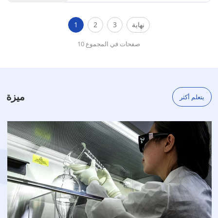
نطاق واسع في تركيبات العناية الشخصية،
وخاصةً في منتجات العناية بالشعر وتصفيفه.
نهاية
3
2
1
وهو معروف بقدرته الممتازة على تكوين طبقة
واقية...
10 صفحات في المجموع
ميزة
يتعلم أكثر