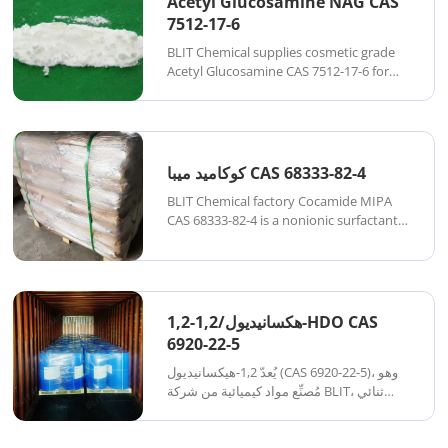
Acetyl Glucosamine NAG CAS
7512-17-6
BLIT Chemical supplies cosmetic grade
Acetyl Glucosamine CAS 7512-17-6 for
brightening, moisturizing, and advanced
skincare formulations. Our material is
recognized by cosmetic manufacturers
and formulation companies for stable
quality,...
كوكاميد ميبا CAS 68333-82-4
BLIT Chemical factory Cocamide MIPA
CAS 68333-82-4 is a nonionic surfactant
derived from coconut fatty acids and
monoisopropanolamine, widely used as
a foam booster, viscosity enhancer, and
stabilizer in personal care and cleaning ...
1,2-هكسانيديول/1,2-HDO CAS
6920-22-5
يُعدّ 1,2-هيكسانيديول (CAS 6920-22-5)، وهو
مُصنِّع مواد كيميائية من شركة BLIT، ثنائي
هيدروكسيل متعدد الوظائف يُستخدم على
نطاق واسع في مستحضرات التجميل ومنتجات