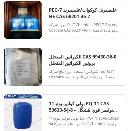
العناية الشخصية والتركيبات الصناعية. يعمل
كمرطب ومُليِّن ومُعزِّز للمواد الحافظة، مما
PEG-7 غليسيريل كوكوات/غليسيريد
يوفر خصائص ممتازة...
HE CAS 68201-46-7
مورد شركة BLIT Chemical، PEG-7 Glyceryl
Cocoate CAS 68201-46-7، هو مادة خافضة
للتوتر السطحي غير أيونية ومرطب متعدد
الوظائف مشتق من الأحماض الدهنية لجوز
الهند والجلسرين. يُستخدم على نطاق واسع
في تركيبات العناية الشخصية لخصائصه
الكيراتين المتحلل CAS 69430-36-0
المرطبة الممتازة...
بروتين الكيراتين المتحلل
يُعد الكيراتين المتحلل من إنتاج شركة BLIT
Chemical مشتقًا بروتينيًا عالي الجودة، يتم
الحصول عليه من خلال التحلل المائي المُتحكم
به لمصادر الكيراتين الطبيعية مثل الصوف
والريش والشعر. ويُستخدم على نطاق واسع
في العناية بالشعر والبشرة، وغيرها.
بولي كواتيرنيوم-11 PQ-11 CAS
53633-54-8 – بوليمر قوي مُشكِّل
للغشاء ومُرطِّب للشعر
يُعدّ بولي كواتيرنيوم-11 (PQ-11) (CAS 53633-
54-8) من إنتاج مصنع BLIT Chemical بوليمرًا
كاتيونياً من الأمونيوم الرباعي، ويُستخدم على